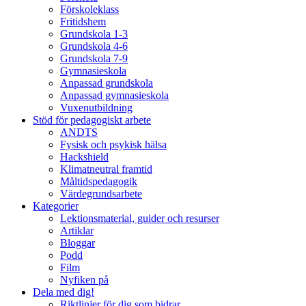
Förskoleklass
Fritidshem
Grundskola 1-3
Grundskola 4-6
Grundskola 7-9
Gymnasieskola
Anpassad grundskola
Anpassad gymnasieskola
Vuxenutbildning
Stöd för pedagogiskt arbete
ANDTS
Fysisk och psykisk hälsa
Hackshield
Klimatneutral framtid
Måltidspedagogik
Värdegrundsarbete
Kategorier
Lektionsmaterial, guider och resurser
Artiklar
Bloggar
Podd
Film
Nyfiken på
Dela med dig!
Riktlinjer för dig som bidrar