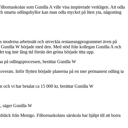
lbornaskolan som Gunilla A ville visa inspirerade verkligen. Att odla
och smarta odlingshyllor kan man odla mycket på liten yta, någonting
ans moderna arbetssätt och utveckla restaurangprogrammet även på
å Gunilla W började med den. Med stöd från kollegan Gunilla A och
og inte lång tid förrän det gröna började titta upp.
kna på odlingsprocessen, berättar Gunilla W
renoverats. Inför flytten började planerna på en mer permanent odling ta
n och vi har betalat ca 15 000 kr, berättar Gunilla W
t, säger Gunilla W
äck från Menigo. Filbornaskolans särskola har hjälpt till att borra