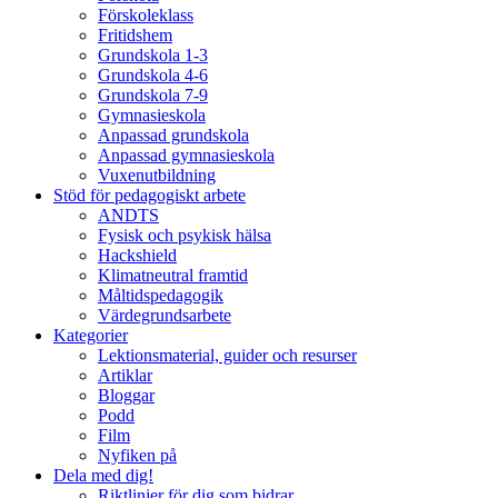
Förskoleklass
Fritidshem
Grundskola 1-3
Grundskola 4-6
Grundskola 7-9
Gymnasieskola
Anpassad grundskola
Anpassad gymnasieskola
Vuxenutbildning
Stöd för pedagogiskt arbete
ANDTS
Fysisk och psykisk hälsa
Hackshield
Klimatneutral framtid
Måltidspedagogik
Värdegrundsarbete
Kategorier
Lektionsmaterial, guider och resurser
Artiklar
Bloggar
Podd
Film
Nyfiken på
Dela med dig!
Riktlinjer för dig som bidrar