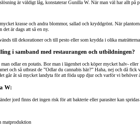
lösning är väldigt låg, konstaterar Gunilla W. När man väl har allt på 
ev mycket krasse och andra blommor, sallad och kryddgrönt. När plantor
n det är dags att så en ny.
vänds till dekorationer och till pesto eller som krydda i olika maträttern
odling i samband med restaurangen och utbildningen?
r man odlar en potatis. Bor man i lägenhet och köper mycket halv- eller hel
ummet och så utbrast de ”Odlar du cannabis här?” Haha, nej och då fick v
t går åt så mycket landyta för att föda upp djur och varför vi behöver ä
la W:
änder jord finns det ingen risk för att bakterie eller parasiter kan sprid
ch matproduktion