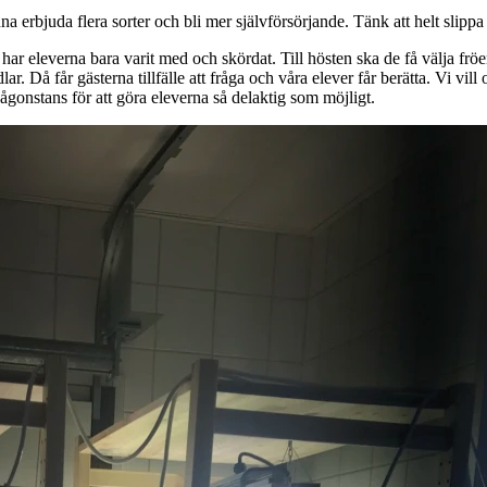
a erbjuda flera sorter och bli mer självförsörjande. Tänk att helt slippa
 har eleverna bara varit med och skördat. Till hösten ska de få välja frö
ar. Då får gästerna tillfälle att fråga och våra elever får berätta. Vi vil
ågonstans för att göra eleverna så delaktig som möjligt.