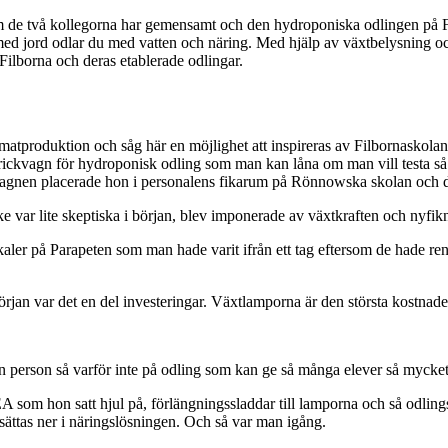
om de två kollegorna har gemensamt och den hydroponiska odlingen på Fi
la med jord odlar du med vatten och näring. Med hjälp av växtbelysning 
Filborna och deras etablerade odlingar.
matproduktion och såg här en möjlighet att inspireras av Filbornaskol
brickvagn för hydroponisk odling som man kan låna om man vill testa s
nen placerade hon i personalens fikarum på Rönnowska skolan och det t
ke var lite skeptiska i början, blev imponerade av växtkraften och nyfi
la lokaler på Parapeten som man hade varit ifrån ett tag eftersom de hade 
rjan var det en del investeringar. Växtlamporna är den största kostnade
r en person så varför inte på odling som kan ge så många elever så mycke
om hon satt hjul på, förlängningssladdar till lamporna och så odlingsbl
 sättas ner i näringslösningen. Och så var man igång.