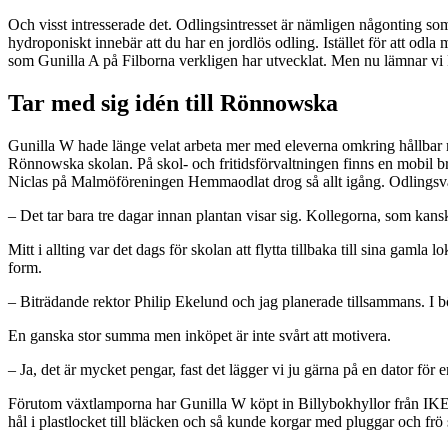
Och visst intresserade det. Odlingsintresset är nämligen någonting s
hydroponiskt innebär att du har en jordlös odling. Istället för att od
som Gunilla A på Filborna verkligen har utvecklat. Men nu lämnar vi 
Tar med sig idén till Rönnowska
Gunilla W hade länge velat arbeta mer med eleverna omkring hållbar 
Rönnowska skolan. På skol- och fritidsförvaltningen finns en mobil 
Niclas på Malmöföreningen Hemmaodlat drog så allt igång. Odlingsvag
– Det tar bara tre dagar innan plantan visar sig. Kollegorna, som kans
Mitt i allting var det dags för skolan att flytta tillbaka till sina gam
form.
– Biträdande rektor Philip Ekelund och jag planerade tillsammans. I bö
En ganska stor summa men inköpet är inte svårt att motivera.
– Ja, det är mycket pengar, fast det lägger vi ju gärna på en dator fö
Förutom växtlamporna har Gunilla W köpt in Billybokhyllor från IKEA s
hål i plastlocket till bläcken och så kunde korgar med pluggar och frö