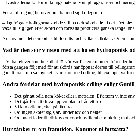
– Kostnaderna för förbrukningsmaterial som pluggar, fröer och närings
För att dra igång behöver hon ha med sig kollegorna.
– Jag frågade kollegorna vad de vill ha och så odlade vi det. Det bl
växa till sig igen efter skörd och fortsätta producera ganska länge inna
Nu används det som odlas till förrätts- och salladstallriken. Örterna an
Vad är den stor vinsten med att ha en hydroponisk 
– Vi har elever som inte alltid förstår var fisken kommer ifrån eller hu
första gången följt med för att skörda har öppnat dörren till odlingsr
går att prata om så mycket i samband med odling, till exempel varför de
Andra fördelar med hydroponisk odling enligt Gunil
Det går att odla nära köket eller i matsalen. Eftersom vi inte anv
Det går fort att driva upp en planta från ett frö
Vi kan odla mycket på liten yta
Odlingen sköter sig själv under lov och helger
Odlandet leder till diskussioner och nyfikenhet omkring mat o
Hur tänker ni om framtiden. Kommer ni fortsätta?