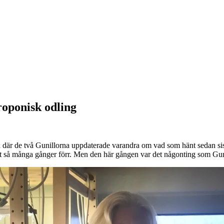
oponisk odling
där de två Gunillorna uppdaterade varandra om vad som hänt sedan sist
t så många gånger förr. Men den här gången var det någonting som Gunil