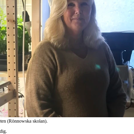
eten (Rönnowska skolan).
dig.