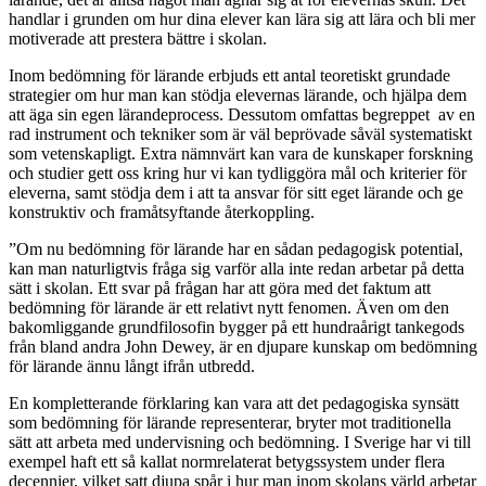
handlar i grunden om hur dina elever kan lära sig att lära och bli mer
motiverade att prestera bättre i skolan.
Inom bedömning för lärande erbjuds ett antal teoretiskt grundade
strategier om hur man kan stödja elevernas lärande, och hjälpa dem
att äga sin egen lärandeprocess. Dessutom omfattas begreppet av en
rad instrument och tekniker som är väl beprövade såväl systematiskt
som vetenskapligt. Extra nämnvärt kan vara de kunskaper forskning
och studier gett oss kring hur vi kan tydliggöra mål och kriterier för
eleverna, samt stödja dem i att ta ansvar för sitt eget lärande och ge
konstruktiv och framåtsyftande återkoppling.
”Om nu bedömning för lärande har en sådan pedagogisk potential,
kan man naturligtvis fråga sig varför alla inte redan arbetar på detta
sätt i skolan. Ett svar på frågan har att göra med det faktum att
bedömning för lärande är ett relativt nytt fenomen. Även om den
bakomliggande grundfilosofin bygger på ett hundraårigt tankegods
från bland andra John Dewey, är en djupare kunskap om bedömning
för lärande ännu långt ifrån utbredd.
En kompletterande förklaring kan vara att det pedagogiska synsätt
som bedömning för lärande representerar, bryter mot traditionella
sätt att arbeta med undervisning och bedömning. I Sverige har vi till
exempel haft ett så kallat normrelaterat betygssystem under flera
decennier, vilket satt djupa spår i hur man inom skolans värld arbetar