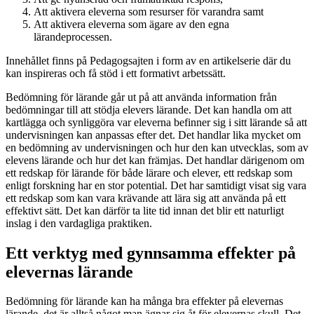
Att aktivera eleverna som resurser för varandra samt
Att aktivera eleverna som ägare av den egna
lärandeprocessen.
Innehållet finns på Pedagogsajten i form av en artikelserie där du
kan inspireras och få stöd i ett formativt arbetssätt.
Bedömning för lärande går ut på att använda information från
bedömningar till att stödja elevers lärande. Det kan handla om att
kartlägga och synliggöra var eleverna befinner sig i sitt lärande så att
undervisningen kan anpassas efter det. Det handlar lika mycket om
en bedömning av undervisningen och hur den kan utvecklas, som av
elevens lärande och hur det kan främjas. Det handlar därigenom om
ett redskap för lärande för både lärare och elever, ett redskap som
enligt forskning har en stor potential. Det har samtidigt visat sig vara
ett redskap som kan vara krävande att lära sig att använda på ett
effektivt sätt. Det kan därför ta lite tid innan det blir ett naturligt
inslag i den vardagliga praktiken.
Ett verktyg med gynnsamma effekter på
elevernas lärande
Bedömning för lärande kan ha många bra effekter på elevernas
lärande, det är alltså något man ägnar sig åt för elevernas skull. Det