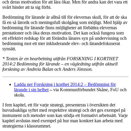
och deras motivation för att lära ökar. Men för andra kan det vara ett
svårt hinder att ta sig förbi.
Bedömning för lärande är alltså till för elevernas skull, för att de ska
få en så lärorik och meningsfull skolgång som möjligt. Med hjälp av
bedömning för lärande finns möjligheter att förbättra elevernas
prestationer och öka deras motivation. Det kan också fungera som
ett effektivt redskap för att förändra lärares syn på undervisning och
bedömning mot ett mer inkluderande elev- och lärandefokuserat
synsätt.
* Texten är en bearbetning utifrån FORSKNING I KORTHET
2014:2 Bedömning för lärande – en vägledning utifrån aktuell
forskning av Andreia Balan och Anders Jönsson.
Ladda ner Forskning i korthet 2014:2 – Bedömning för
lärande i sin helhet
–
via Kommunförbundet Skåne, FoU och
skola.
I fem kapitel, ett för varje strategi, presenteras i översikten det
huvudsakliga syftet med respektive strategi och det ges exempel på
instrument och metoder som kan stödja ett formativt arbetssätt. Varje
kapitel avslutas med exempel på hur man konkret kan arbeta med
strategierna i klassrummet.