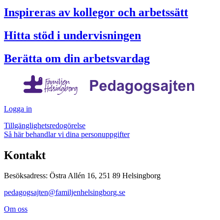
Inspireras av kollegor och arbetssätt
Hitta stöd i undervisningen
Berätta om din arbetsvardag
Logga in
Tillgänglighetsredogörelse
Så här behandlar vi dina personuppgifter
Kontakt
Besöksadress: Östra Allén 16, 251 89 Helsingborg
pedagogsajten@familjenhelsingborg.se
Om oss