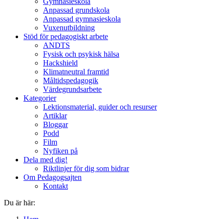
Gymnasieskola
Anpassad grundskola
Anpassad gymnasieskola
Vuxenutbildning
Stöd för pedagogiskt arbete
ANDTS
Fysisk och psykisk hälsa
Hackshield
Klimatneutral framtid
Måltidspedagogik
Värdegrundsarbete
Kategorier
Lektionsmaterial, guider och resurser
Artiklar
Bloggar
Podd
Film
Nyfiken på
Dela med dig!
Riktlinjer för dig som bidrar
Om Pedagogsajten
Kontakt
Du är här: