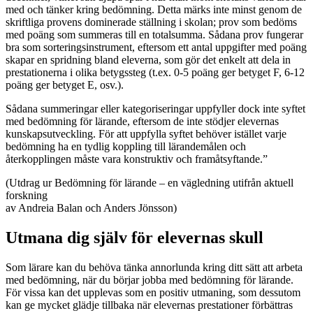
med och tänker kring bedömning. Detta märks inte minst genom de
skriftliga provens dominerade ställning i skolan; prov som bedöms
med poäng som summeras till en totalsumma. Sådana prov fungerar
bra som sorteringsinstrument, eftersom ett antal uppgifter med poäng
skapar en spridning bland eleverna, som gör det enkelt att dela in
prestationerna i olika betygssteg (t.ex. 0-5 poäng ger betyget F, 6-12
poäng ger betyget E, osv.).
Sådana summeringar eller kategoriseringar uppfyller dock inte syftet
med bedömning för lärande, eftersom de inte stödjer elevernas
kunskapsutveckling. För att uppfylla syftet behöver istället varje
bedömning ha en tydlig koppling till lärandemålen och
återkopplingen måste vara konstruktiv och framåtsyftande.”
(Utdrag ur Bedömning för lärande – en vägledning utifrån aktuell
forskning
av Andreia Balan och Anders Jönsson)
Utmana dig själv för elevernas skull
Som lärare kan du behöva tänka annorlunda kring ditt sätt att arbeta
med bedömning, när du börjar jobba med bedömning för lärande.
För vissa kan det upplevas som en positiv utmaning, som dessutom
kan ge mycket glädje tillbaka när elevernas prestationer förbättras