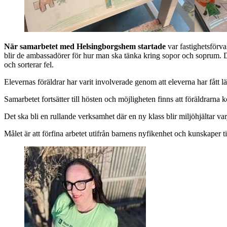
När samarbetet med Helsingborgshem startade
var fastighetsförva
blir de ambassadörer för hur man ska tänka kring sopor och soprum. De
och sorterar fel.
Elevernas föräldrar har varit involverade genom att eleverna har fått l
Samarbetet fortsätter till hösten och möjligheten finns att föräldrarna
Det ska bli en rullande verksamhet där en ny klass blir miljöhjältar varj
Målet är att förfina arbetet utifrån barnens nyfikenhet och kunskape