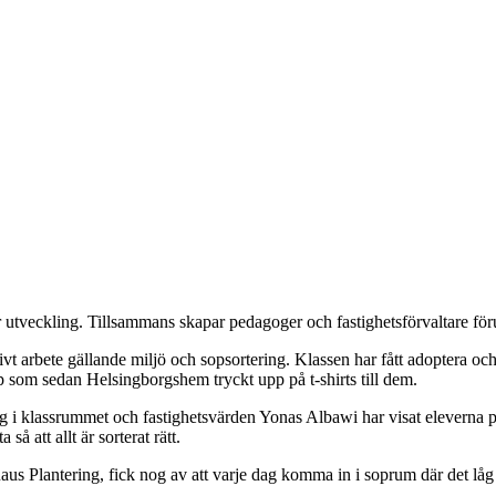
tveckling. Tillsammans skapar pedagoger och fastighetsförvaltare föruts
vt arbete gällande miljö och sopsortering. Klassen har fått adoptera och 
yp som sedan Helsingborgshem tryckt upp på t-shirts till dem.
lassrummet och fastighetsvärden Yonas Albawi har visat eleverna på plat
så att allt är sorterat rätt.
aus Plantering, fick nog av att varje dag komma in i soprum där det låg 