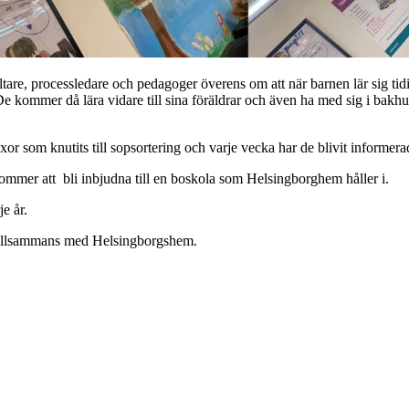
ltare, processledare och pedagoger överens om att när barnen lär sig tidi
 kommer då lära vidare till sina föräldrar och även ha med sig i bakhuv
äxor som knutits till sopsortering och varje vecka har de blivit informer
 kommer att bli inbjudna till en boskola som Helsingborghem håller i.
e år.
r tillsammans med Helsingborgshem.