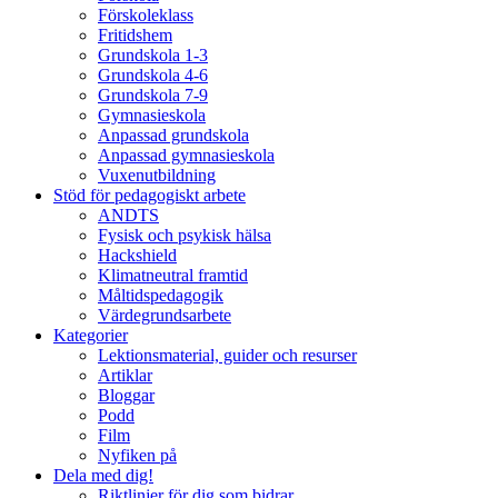
Förskoleklass
Fritidshem
Grundskola 1-3
Grundskola 4-6
Grundskola 7-9
Gymnasieskola
Anpassad grundskola
Anpassad gymnasieskola
Vuxenutbildning
Stöd för pedagogiskt arbete
ANDTS
Fysisk och psykisk hälsa
Hackshield
Klimatneutral framtid
Måltidspedagogik
Värdegrundsarbete
Kategorier
Lektionsmaterial, guider och resurser
Artiklar
Bloggar
Podd
Film
Nyfiken på
Dela med dig!
Riktlinjer för dig som bidrar