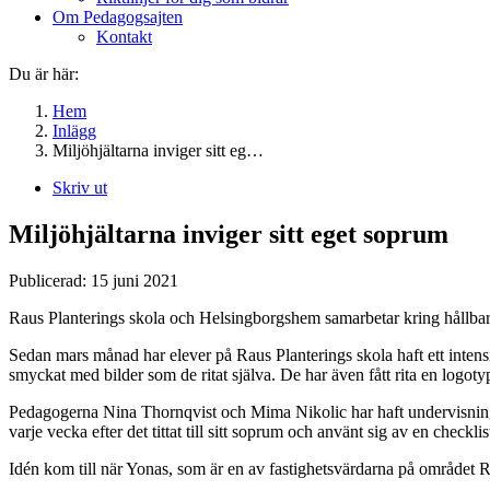
Om Pedagogsajten
Kontakt
Du är här:
Hem
Inlägg
Miljöhjältarna inviger sitt eg…
Skriv ut
Miljöhjältarna inviger sitt eget soprum
Publicerad:
15 juni 2021
Raus Planterings skola och Helsingborgshem samarbetar kring hållbar u
Sedan mars månad har elever på Raus Planterings skola haft ett intensi
smyckat med bilder som de ritat själva. De har även fått rita en logot
Pedagogerna Nina Thornqvist och Mima Nikolic har haft undervisning i k
varje vecka efter det tittat till sitt soprum och använt sig av en checklista 
Idén kom till när Yonas, som är en av fastighetsvärdarna på området R