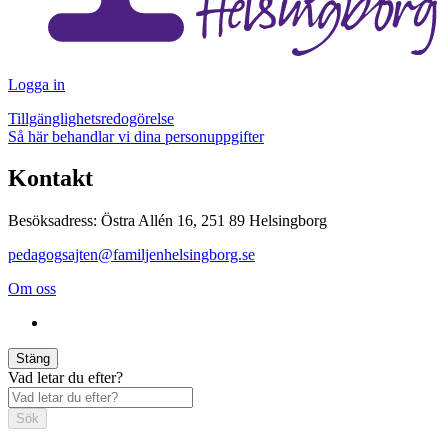
Logga in
Tillgänglighetsredogörelse
Så här behandlar vi dina personuppgifter
Kontakt
Besöksadress: Östra Allén 16, 251 89 Helsingborg
pedagogsajten@familjenhelsingborg.se
Om oss
Stäng
Vad letar du efter?
Sök