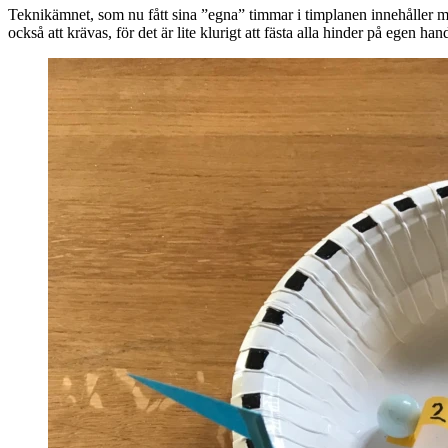
Teknikämnet, som nu fått sina ”egna” timmar i timplanen innehåller m
också att krävas, för det är lite klurigt att fästa alla hinder på egen han