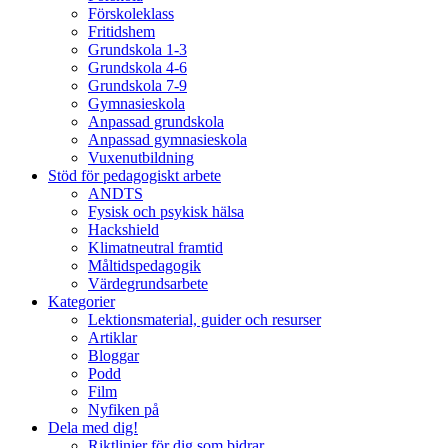
Förskoleklass
Fritidshem
Grundskola 1-3
Grundskola 4-6
Grundskola 7-9
Gymnasieskola
Anpassad grundskola
Anpassad gymnasieskola
Vuxenutbildning
Stöd för pedagogiskt arbete
ANDTS
Fysisk och psykisk hälsa
Hackshield
Klimatneutral framtid
Måltidspedagogik
Värdegrundsarbete
Kategorier
Lektionsmaterial, guider och resurser
Artiklar
Bloggar
Podd
Film
Nyfiken på
Dela med dig!
Riktlinjer för dig som bidrar