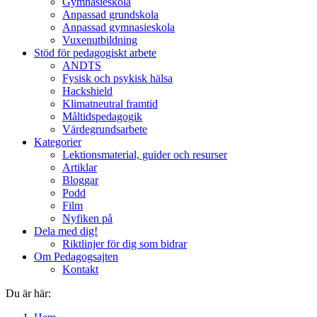
Gymnasieskola
Anpassad grundskola
Anpassad gymnasieskola
Vuxenutbildning
Stöd för pedagogiskt arbete
ANDTS
Fysisk och psykisk hälsa
Hackshield
Klimatneutral framtid
Måltidspedagogik
Värdegrundsarbete
Kategorier
Lektionsmaterial, guider och resurser
Artiklar
Bloggar
Podd
Film
Nyfiken på
Dela med dig!
Riktlinjer för dig som bidrar
Om Pedagogsajten
Kontakt
Du är här: