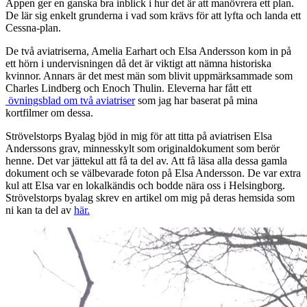
Appen ger en ganska bra inblick i hur det är att manövrera ett plan.
De lär sig enkelt grunderna i vad som krävs för att lyfta och landa ett
Cessna-plan.
De två aviatriserna, Amelia Earhart och Elsa Andersson kom in på
ett hörn i undervisningen då det är viktigt att nämna historiska
kvinnor. Annars är det mest män som blivit uppmärksammade som
Charles Lindberg och Enoch Thulin. Eleverna har fått ett
övningsblad om två aviatriser
som jag har baserat på mina
kortfilmer om dessa.
Strövelstorps Byalag bjöd in mig för att titta på aviatrisen Elsa
Anderssons grav, minnesskylt som originaldokument som berör
henne. Det var jättekul att få ta del av. Att få läsa alla dessa gamla
dokument och se välbevarade foton på Elsa Andersson. De var extra
kul att Elsa var en lokalkändis och bodde nära oss i Helsingborg.
Strövelstorps byalag skrev en artikel om mig på deras hemsida som
ni kan ta del av
här.