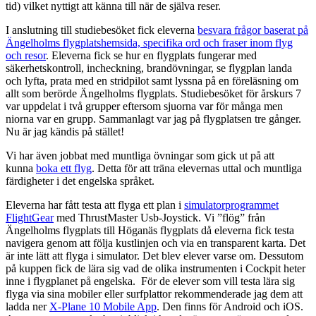
tid) vilket nyttigt att känna till när de själva reser.
I anslutning till studiebesöket fick eleverna
besvara frågor baserat på
Ängelholms flygplatshemsida, specifika ord och fraser inom flyg
och resor
. Eleverna fick se hur en flygplats fungerar med
säkerhetskontroll, incheckning, brandövningar, se flygplan landa
och lyfta, prata med en stridpilot samt lyssna på en föreläsning om
allt som berörde Ängelholms flygplats. Studiebesöket för årskurs 7
var uppdelat i två grupper eftersom sjuorna var för många men
niorna var en grupp. Sammanlagt var jag på flygplatsen tre gånger.
Nu är jag kändis på stället!
Vi har även jobbat med muntliga övningar som gick ut på att
kunna
boka ett flyg
. Detta för att träna elevernas uttal och muntliga
färdigheter i det engelska språket.
Eleverna har fått testa att flyga ett plan i
simulatorprogrammet
FlightGear
med ThrustMaster Usb-Joystick. Vi ”flög” från
Ängelholms flygplats till Höganäs flygplats då eleverna fick testa
navigera genom att följa kustlinjen och via en transparent karta. Det
är inte lätt att flyga i simulator. Det blev elever varse om. Dessutom
på kuppen fick de lära sig vad de olika instrumenten i Cockpit heter
inne i flygplanet på engelska. För de elever som vill testa lära sig
flyga via sina mobiler eller surfplattor rekommenderade jag dem att
ladda ner
X-Plane 10 Mobile App
. Den finns för Android och iOS.