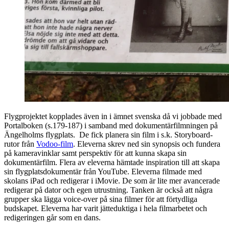
Flygprojektet kopplades även in i ämnet svenska då vi jobbade med
Portalboken (s.179-187) i samband med dokumentärfilmningen på
Ängelholms flygplats. De fick planera sin film i s.k. Storyboard-
rutor från
Vodoo-film
. Eleverna skrev ned sin synopsis och fundera
på kameravinklar samt perspektiv för att kunna skapa sin
dokumentärfilm. Flera av eleverna hämtade inspiration till att skapa
sin flygplatsdokumentär från YouTube. Eleverna filmade med
skolans iPad och redigerar i iMovie. De som är lite mer avancerade
redigerar på dator och egen utrustning. Tanken är också att några
grupper ska lägga voice-over på sina filmer för att förtydliga
budskapet. Eleverna har varit jätteduktiga i hela filmarbetet och
redigeringen går som en dans.