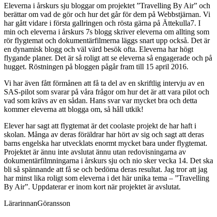
Eleverna i årskurs sju bloggar om projektet ”Travelling By Air” och
berättar om vad de gör och hur det går för dem på Webbstjärnan. Vi
har gått vidare i första gallringen och rösta gärna på Ättekulla7. I
min och eleverna i årskurs 7s blogg skriver eleverna om allting som
rör flygtemat och dokumentärfilmerna läggs snart upp också. Det är
en dynamisk blogg och väl värd besök ofta. Eleverna har högt
flygande planer. Det är så roligt att se eleverna så engagerade och på
hugget. Röstningen på bloggen pågår fram till 15 april 2016.
Vi har även fått förmånen att få ta del av en skriftlig intervju av en
SAS-pilot som svarar på våra frågor om hur det är att vara pilot och
vad som krävs av en sådan. Hans svar var mycket bra och detta
kommer eleverna att blogga om, så håll utkik!
Elever har sagt att flygtemat är det coolaste projekt de har haft i
skolan. Många av deras föräldrar har hört av sig och sagt att deras
barns engelska har utvecklats enormt mycket bara under flygtemat.
Projektet är ännu inte avslutat ännu utan redovisningarna av
dokumentärfilmningarna i årskurs sju och nio sker vecka 14. Det ska
bli så spännande att få se och bedöma deras resultat. Jag tror att jag
har minst lika roligt som eleverna i det här unika tema – ”Travelling
By Air”. Uppdaterar er inom kort när projektet är avslutat.
LärarinnanGöransson