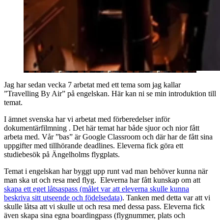
Jag har sedan vecka 7 arbetat med ett tema som jag kallar
”Travelling By Air” på engelskan. Här kan ni se min introduktion till
temat.
I ämnet svenska har vi arbetat med förberedelser inför
dokumentärfilmning . Det här temat har både sjuor och nior fått
arbeta med. Vår ”bas” är Google Classroom och där har de fått sina
uppgifter med tillhörande deadlines. Eleverna fick göra ett
studiebesök på Ängelholms flygplats.
Temat i engelskan har byggt upp runt vad man behöver kunna när
man ska ut och resa med flyg. Eleverna har fått kunskap om att
skapa ett eget låtsaspass (målet var att eleverna skulle kunna
beskriva sitt utseende och födelsedata)
. Tanken med detta var att vi
skulle låtsa att vi skulle ut och resa med dessa pass. Eleverna fick
även skapa sina egna boardingpass (flygnummer, plats och