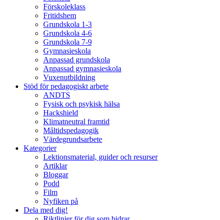
Förskoleklass
Fritidshem
Grundskola 1-3
Grundskola 4-6
Grundskola 7-9
Gymnasieskola
Anpassad grundskola
Anpassad gymnasieskola
Vuxenutbildning
Stöd för pedagogiskt arbete
ANDTS
Fysisk och psykisk hälsa
Hackshield
Klimatneutral framtid
Måltidspedagogik
Värdegrundsarbete
Kategorier
Lektionsmaterial, guider och resurser
Artiklar
Bloggar
Podd
Film
Nyfiken på
Dela med dig!
Riktlinjer för dig som bidrar