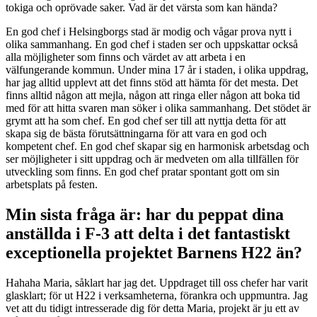
tokiga och oprövade saker. Vad är det värsta som kan hända?
En god chef i Helsingborgs stad är modig och vågar prova nytt i
olika sammanhang. En god chef i staden ser och uppskattar också
alla möjligheter som finns och värdet av att arbeta i en
välfungerande kommun. Under mina 17 år i staden, i olika uppdrag,
har jag alltid upplevt att det finns stöd att hämta för det mesta. Det
finns alltid någon att mejla, någon att ringa eller någon att boka tid
med för att hitta svaren man söker i olika sammanhang. Det stödet är
grymt att ha som chef. En god chef ser till att nyttja detta för att
skapa sig de bästa förutsättningarna för att vara en god och
kompetent chef. En god chef skapar sig en harmonisk arbetsdag och
ser möjligheter i sitt uppdrag och är medveten om alla tillfällen för
utveckling som finns. En god chef pratar spontant gott om sin
arbetsplats på festen.
Min sista fråga är: har du peppat dina
anställda i F-3 att delta i det fantastiskt
exceptionella projektet Barnens H22 än?
Hahaha Maria, såklart har jag det. Uppdraget till oss chefer har varit
glasklart; för ut H22 i verksamheterna, förankra och uppmuntra. Jag
vet att du tidigt intresserade dig för detta Maria, projekt är ju ett av