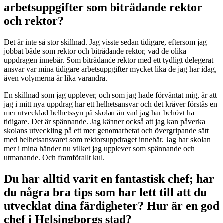
arbetsuppgifter som biträdande rektor
och rektor?
Det är inte så stor skillnad. Jag visste sedan tidigare, eftersom jag
jobbat både som rektor och biträdande rektor, vad de olika
uppdragen innebär. Som biträdande rektor med ett tydligt delegerat
ansvar var mina tidigare arbetsuppgifter mycket lika de jag har idag,
även volymerna är lika varandra.
En skillnad som jag upplever, och som jag hade förväntat mig, är att
jag i mitt nya uppdrag har ett helhetsansvar och det kräver förstås en
mer utvecklad helhetssyn på skolan än vad jag har behövt ha
tidigare. Det är spännande. Jag känner också att jag kan påverka
skolans utveckling på ett mer genomarbetat och övergripande sätt
med helhetsansvaret som rektorsuppdraget innebär. Jag har skolan
mer i mina händer nu vilket jag upplever som spännande och
utmanande. Och framförallt kul.
Du har alltid varit en fantastisk chef; har
du några bra tips som har lett till att du
utvecklat dina färdigheter? Hur är en god
chef i Helsingborgs stad?