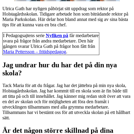
Ulrica Gath har nyligen påbörjat sitt uppdrag som rektor på
Holstagårdsskolan. Tidigare arbetade hon som biträdande rektor på
Maria Parkskolan. Här delar hon bland annat med sig av sina bästa
tips för att kunna vara en bra chef.
I Pedagogsajtens serie
Nyfiken på
får medarbetare
svara på frågor från andra medarbetare. Den här
gången svarar Ulrica Gath på frågor hon fått från
Maria Pettersson – fritidspedagog
.
Jag undrar hur du har det på din nya
skola?
Tack Maria för att du frågar. Jag har det jättebra på min nya skola,
Holstagårdsskolan. Jag har kommit till en skola som är fin både till
att titta på och till innehållet. Jag känner mig redan stolt över att vara
en del av skolan och för möjligheten att föra den framåt i
utvecklingen tillsammans med alla grymma medarbetare.
Tillsammans har vi bestämt oss för att utveckla skolan på ett hållbart
sätt.
Är det någon större skillnad på dina