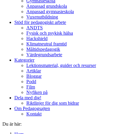
Gymnasieskola
Anpassad grundskola
Anpassad gymnasieskola
Vuxenutbildning
Stöd för pedagogiskt arbete
ANDTS
Fysisk och psykisk hälsa
Hackshield
Klimatneutral framtid
Måltidspedagogik
Värdegrundsarbete
Kategorier
Lektionsmaterial, guider och resurser
Artiklar
Bloggar
Podd
Film
Nyfiken på
Dela med dig!
Riktlinjer för dig som bidrar
Om Pedagogsajten
Kontakt
Du är här: