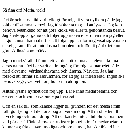
Så fina ord Maria, tack!
Det är och har alltid varit viktigt för mig att vara nyfiken på de jag
jobbar tillsammans med. Jag försöker ta mig tid att lyssna. Jag kan
behöva betänketid för att göra kloka val eller ta genomtänkta beslut.
Jag återkopplar gärna och följer upp möten eller dilemman jag eller
någon annan hamnat i. Just att följa upp har för mig visat sig vara en
enkel garanti för att inte fastna i problem och för att på riktigt kunna
göra skillnad som märks.
Jag har också alltid funnit ett värde i att känna alla elever, kunna
deras namn. Det har varit en framgång för mig i samarbetet både
med eleverna, vårdnadshavarna och lärarna. Närvaro. Jag har
försökt att finnas i klassrummen, för att jag är intresserad. Ingen ska
behöva säga; vad vet hon, hon är ju aldrig här.
Alltså; lyssna nyfiket och följ upp. Lär känna medarbetarna och
eleverna och var närvarande på flera sätt.
Och en sak till, som kanske ligger till grunden för det mesta i min
roll, gör tydligt att det lönar sig att vara modig. Att mod leder till
utveckling och förändring. Att det kanske inte alltid blir så bra men
vad gör det? Tänk så mycket roligare jobbet blir när medarbetarna
känner sig fria att vara modiga och prova nytt, kanske ibland lite