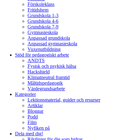
Förskoleklass
Fritidshem
Grundskola 1-3
Grundskola 4-6
Grundskola 7-9
Gymnasieskola
Anpassad grundskola
Anpassad gymnasieskola
Vuxenutbildning
Stöd för pedagogiskt arbete
ANDTS
Fysisk och psykisk hälsa
Hackshield
Klimatneutral framtid
Måltidspedagogik
Värdegrundsarbete
Kategorier
Lektionsmaterial, guider och resurser
Artiklar
Bloggar
Podd
Film
Nyfiken på
Dela med dig!
Riktlinjer för dig som bidrar