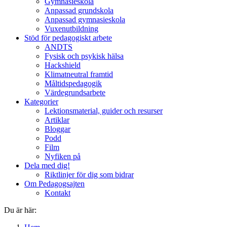
Gymnasieskola
Anpassad grundskola
Anpassad gymnasieskola
Vuxenutbildning
Stöd för pedagogiskt arbete
ANDTS
Fysisk och psykisk hälsa
Hackshield
Klimatneutral framtid
Måltidspedagogik
Värdegrundsarbete
Kategorier
Lektionsmaterial, guider och resurser
Artiklar
Bloggar
Podd
Film
Nyfiken på
Dela med dig!
Riktlinjer för dig som bidrar
Om Pedagogsajten
Kontakt
Du är här: