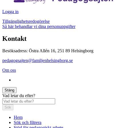
Logga in
Tillgänglighetsredogörelse
Så här behandlar vi dina personuppgifter
Kontakt
Besöksadress: Östra Allén 16, 251 89 Helsingborg
pedagogsajten@familjenhelsingborg.se
Om oss
Stäng
Vad letar du efter?
Sök
Hem
Sök och filtrera
Stöd för pedagogiskt arbete