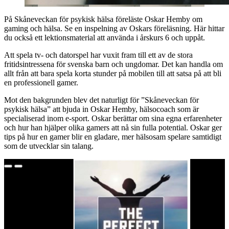
På Skåneveckan för psykisk hälsa föreläste Oskar Hemby om
gaming och hälsa. Se en inspelning av Oskars föreläsning. Här hittar
du också ett lektionsmaterial att använda i årskurs 6 och uppåt.
Att spela tv- och datorspel har vuxit fram till ett av de stora
fritidsintressena för svenska barn och ungdomar. Det kan handla om
allt från att bara spela korta stunder på mobilen till att satsa på att bli
en professionell gamer.
Mot den bakgrunden blev det naturligt för ”Skåneveckan för
psykisk hälsa” att bjuda in Oskar Hemby, hälsocoach som är
specialiserad inom e-sport. Oskar berättar om sina egna erfarenheter
och hur han hjälper olika gamers att nå sin fulla potential. Oskar ger
tips på hur en gamer blir en gladare, mer hälsosam spelare samtidigt
som de utvecklar sin talang.