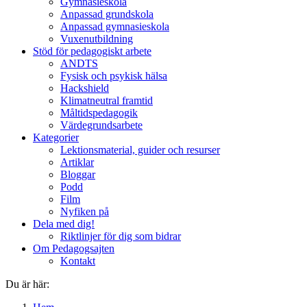
Gymnasieskola
Anpassad grundskola
Anpassad gymnasieskola
Vuxenutbildning
Stöd för pedagogiskt arbete
ANDTS
Fysisk och psykisk hälsa
Hackshield
Klimatneutral framtid
Måltidspedagogik
Värdegrundsarbete
Kategorier
Lektionsmaterial, guider och resurser
Artiklar
Bloggar
Podd
Film
Nyfiken på
Dela med dig!
Riktlinjer för dig som bidrar
Om Pedagogsajten
Kontakt
Du är här: