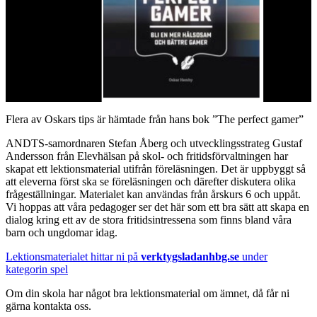
Flera av Oskars tips är hämtade från hans bok ”The perfect gamer”
ANDTS-samordnaren Stefan Åberg och utvecklingsstrateg Gustaf
Andersson från Elevhälsan på skol- och fritidsförvaltningen har
skapat ett lektionsmaterial utifrån föreläsningen. Det är uppbyggt så
att eleverna först ska se föreläsningen och därefter diskutera olika
frågeställningar. Materialet kan användas från årskurs 6 och uppåt.
Vi hoppas att våra pedagoger ser det här som ett bra sätt att skapa en
dialog kring ett av de stora fritidsintressena som finns bland våra
barn och ungdomar idag.
Lektionsmaterialet hittar ni på
verktygsladanhbg.se
under
kategorin spel
Om din skola har något bra lektionsmaterial om ämnet, då får ni
gärna kontakta oss.