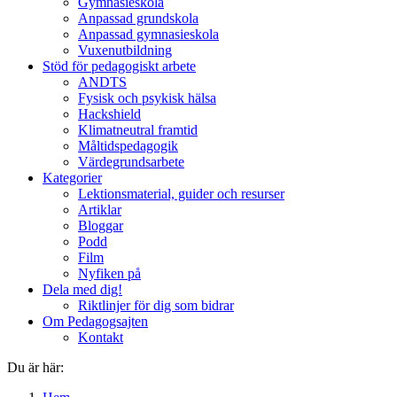
Gymnasieskola
Anpassad grundskola
Anpassad gymnasieskola
Vuxenutbildning
Stöd för pedagogiskt arbete
ANDTS
Fysisk och psykisk hälsa
Hackshield
Klimatneutral framtid
Måltidspedagogik
Värdegrundsarbete
Kategorier
Lektionsmaterial, guider och resurser
Artiklar
Bloggar
Podd
Film
Nyfiken på
Dela med dig!
Riktlinjer för dig som bidrar
Om Pedagogsajten
Kontakt
Du är här: