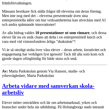
fritidsförvaltningen.
Mässans besökare fick ställa frågor till eleverna om deras företag.
Men inte nog med det – eleverna presenterade även sina
entreprenöriella idéer om hur verksamheterna kan utvecklas med AI
och andra spännande innovationer!
Av alla bidrag valdes
10 presentationer ut som vinnare
, och dessa
elever får nu en unik chans att delta i en entreprenöriell lunch och
vara med vid visionsfondens årliga ”draknäste”!
Vi är så otroligt stolta över våra elever – deras arbete, kreativitet och
engagemang har verkligen lyst igenom! Tack till alla som kom och
gjorde dagen oförglömlig för både stora och små.
Av:
Maria Parkskolan genom Via Hansen, studie- och
yrkesvägledare, Maria Parkskolan
Arbeta vidare med samverkan skola-
arbetsliv
Elever möter omvärlden och lär om arbetsmarknad, yrken och
branscher under hela sin utbildning. På Helsingborgs stads intranät