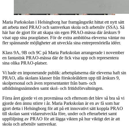
Maria Parkskolan i Helsingborg har framgångsrikt hittat ett nytt sätt
att arbeta med PRAO och samverkan skola och arbetsliv (SSA). Så
här har de gjort för att skapa sin egen PRAO-mässa där årskurs 9
visat upp sina praoplatser. För de extra ambitiösa eleverna väntar nu
fler spännande möjligheter att utveckla sina entreprenöriella idéer.
Klass 9A, 9B och 9C på Maria Parkskolan arrangerade i november
en fantastisk PRAO-mässa där de fick visa upp och representera
sina olika PRAO-platser.
Vi hade en imponerande publik: arbetsplatserna där eleverna haft sin
PRAO, alla skolans klasser från förskoleåldern upp till årskurs 9,
skolpersonal och även representanter från barn- och
utbildningsnämnden samt skol- och fritidsförvaltningen.
Förra året gjorde vi en provmässa och eftersom det blev så bra så vi
gjorde den ännu större i år. Maria Parkskolan är en av få som har
gjort detta i Helsingborg för att på ett innovativt sätt koppla PRAO
till skolan samt vidareutveckla före, under och efterarbetet samt
uppföljning av PRAO för att lägga vikten på hur viktigt det är att
skola och arbetsliv samverkar.