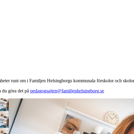
samheter runt om i Familjen Helsingborgs kommunala förskolor och skolor
an du göra det på
pedagogsajten@familjenhelsingborg.se