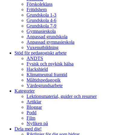
Förskoleklass
Fritidshem
Grundskola 1-3
Grundskola 4-6
Grundskola 7-9
Gymnasieskola
Anpassad grundskola
Anpassad gymnasieskola
Vuxenutbildning
Stöd för pedagogiskt arbete
ANDTS
Fysisk och psykisk hälsa
Hackshield
Klimatneutral framtid
Måltidspedagogik
Värdegrundsarbete
Kategorier
Lektionsmaterial, guider och resurser
Artiklar
Bloggar
Podd
Film
Nyfiken på
Dela med dig!
Riktlinjer för dig som bidrar