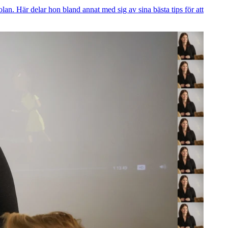
an. Här delar hon bland annat med sig av sina bästa tips för att