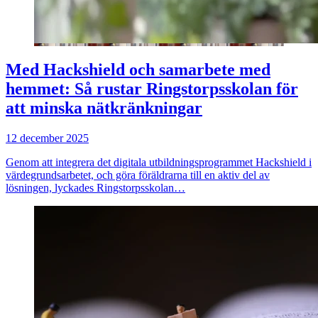
Med Hackshield och samarbete med
hemmet: Så rustar Ringstorpsskolan för
att minska nätkränkningar
12 december 2025
Genom att integrera det digitala utbildningsprogrammet Hackshield i
värdegrundsarbetet, och göra föräldrarna till en aktiv del av
lösningen, lyckades Ringstorpsskolan…