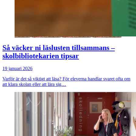
Så väcker ni läslusten tillsammans –
skolbibliotekarien tipsar
19 januari 2026
Varför är det så viktigt att läsa? För eleverna handlar svaret ofta om
att klara skolan eller att lära sig…