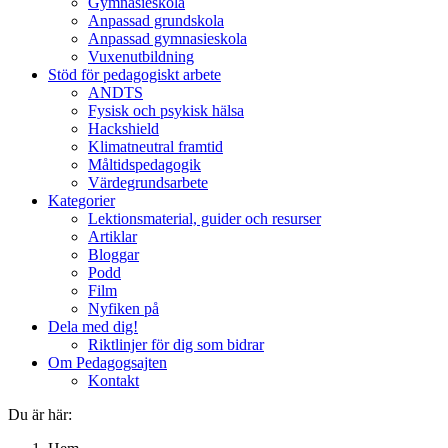
Gymnasieskola
Anpassad grundskola
Anpassad gymnasieskola
Vuxenutbildning
Stöd för pedagogiskt arbete
ANDTS
Fysisk och psykisk hälsa
Hackshield
Klimatneutral framtid
Måltidspedagogik
Värdegrundsarbete
Kategorier
Lektionsmaterial, guider och resurser
Artiklar
Bloggar
Podd
Film
Nyfiken på
Dela med dig!
Riktlinjer för dig som bidrar
Om Pedagogsajten
Kontakt
Du är här: