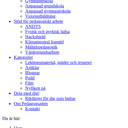
Gymnasieskola
Anpassad grundskola
Anpassad gymnasieskola
Vuxenutbildning
Stöd för pedagogiskt arbete
ANDTS
Fysisk och psykisk hälsa
Hackshield
Klimatneutral framtid
Måltidspedagogik
Värdegrundsarbete
Kategorier
Lektionsmaterial, guider och resurser
Artiklar
Bloggar
Podd
Film
Nyfiken på
Dela med dig!
Riktlinjer för dig som bidrar
Om Pedagogsajten
Kontakt
Du är här: