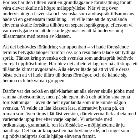
För oss har den tilliten varit en grundläggande förutsättning för att
våra elever skulle nå högre måluppfyllelse. När vi tog över
undervisningen i svenska och svenska som andraspråk tillsammans
hade vi en gemensam inställning – vi ville inte att de nyanlända
eleverna skulle fortsätta tillhöra en separat språkgrupp, eftersom vi
var övertygade om att de skulle gynnas av att få undervisning
tillsammans med resten av klassen.
Att det behövdes förändring var uppenbart – vi hade föregående
termins betygskataloger framför oss och resultaten talade sitt tydliga
språk. Tänket kring svenska och svenska som andraspråk behövde
en rejäl uppfräschning. Här blev det arbete vi lagt ner på att skapa ett
tillåtande klimat avgörande. Alla elever litade på att vi ville deras
bästa och att vi hade tilltro till deras förmågor, och de kände sig
hemma och bekväma i gruppen.
Därför var det också en självklarhet att alla elever skulle jobba med
samma arbetsområde, men på sin egen nivå och utifrån sina egna
förutsättningar – även de helt nyanlända som inte kunde någon
svenska. Vi valde att låta klassen läsa, alternativt lyssna på, en
roman som även finns i lättläst version, där eleverna fick arbeta med
varierande uppgifter efter varje kapitel. Vi arbetade med
ordkunskap, grammatik, ren läsförståelse – möjligheterna är ju
oändliga. Det här är knappast en banbrytande idé, och inget som i
sig nödvändigtvis skulle hjälpa eleverna framåt.