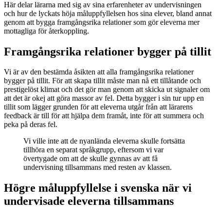
Här delar lärarna med sig av sina erfarenheter av undervisningen
och hur de lyckats höja måluppfyllelsen hos sina elever, bland annat
genom att bygga framgångsrika relationer som gör eleverna mer
mottagliga för återkoppling.
Framgångsrika relationer bygger på tillit
Vi är av den bestämda åsikten att alla framgångsrika relationer
bygger på tillit. För att skapa tillit måste man nå ett tillåtande och
prestigelöst klimat och det gör man genom att skicka ut signaler om
att det är okej att göra massor av fel. Detta bygger i sin tur upp en
tillit som lägger grunden för att eleverna utgår från att lärarens
feedback är till för att hjälpa dem framåt, inte för att summera och
peka på deras fel.
Vi ville inte att de nyanlända eleverna skulle fortsätta
tillhöra en separat språkgrupp, eftersom vi var
övertygade om att de skulle gynnas av att få
undervisning tillsammans med resten av klassen.
Högre måluppfyllelse i svenska när vi
undervisade eleverna tillsammans