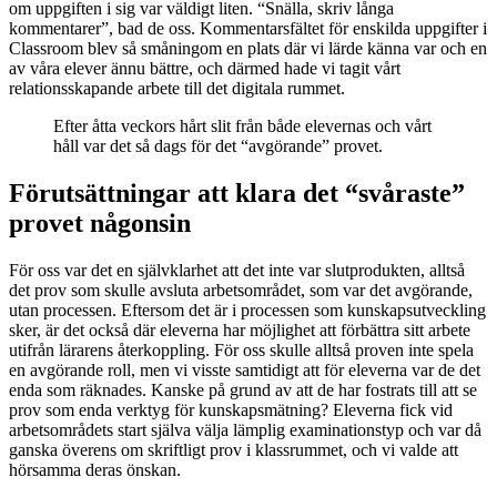
om uppgiften i sig var väldigt liten. “Snälla, skriv långa
kommentarer”, bad de oss. Kommentarsfältet för enskilda uppgifter i
Classroom blev så småningom en plats där vi lärde känna var och en
av våra elever ännu bättre, och därmed hade vi tagit vårt
relationsskapande arbete till det digitala rummet.
Efter åtta veckors hårt slit från både elevernas och vårt
håll var det så dags för det “avgörande” provet.
Förutsättningar att klara det “svåraste”
provet någonsin
För oss var det en självklarhet att det inte var slutprodukten, alltså
det prov som skulle avsluta arbetsområdet, som var det avgörande,
utan processen. Eftersom det är i processen som kunskapsutveckling
sker, är det också där eleverna har möjlighet att förbättra sitt arbete
utifrån lärarens återkoppling. För oss skulle alltså proven inte spela
en avgörande roll, men vi visste samtidigt att för eleverna var de det
enda som räknades. Kanske på grund av att de har fostrats till att se
prov som enda verktyg för kunskapsmätning? Eleverna fick vid
arbetsområdets start själva välja lämplig examinationstyp och var då
ganska överens om skriftligt prov i klassrummet, och vi valde att
hörsamma deras önskan.