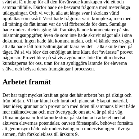
svårt att få utlopp för all den förvärvade kunskapen vid ett och
samma tillfälle. Därför hade de besvarat frågorna med meterlånga
utläggningar. Och vi vet ju alla att långa svar i skolans värld
uppfattas som svårt! Visst hade frågorna varit komplexa, men med
all träning de fått innan var de väl förberedda för dem. Samtliga
hade under arbetets gång fått framåtsyftande kommentarer på sina
inlämningsuppgifter, även de som inte hade skrivit något alls i sina
dokument. Ingen hade fått komma undan, och vi kände oss trygga i
att alla hade fått förutsättningar att klara av det – alla skulle med på
tåget. På så vis blev det omöjligt att inte klara det “svåraste” provet
någonsin. Provet blev på så vis avgörande. Inte för att redovisa
kunskaperna för oss, utan för att synliggöra lärande för eleverna
själva och belysa deras framgångar i processen.
Arbetet framåt
Det har tagit mycket kraft att göra det här arbetet bra på riktigt och
från början. Vi har klurat och lurat och planerat. Skapat material,
letat idéer, grunnat och provat och med tiden tillsammans blivit både
mer målmedvetna och mer övertygade om att vi är på rätt väg.
Utmaningarna är fortfarande stora på skolan och arbetet med att
aktivera elevernas potentialer, oavsett förstaspråk, behöver fortsätta
att genomsyra både vår undervisning och undervisningen i övriga
ämnen, från förskoleklass till årskurs 9.