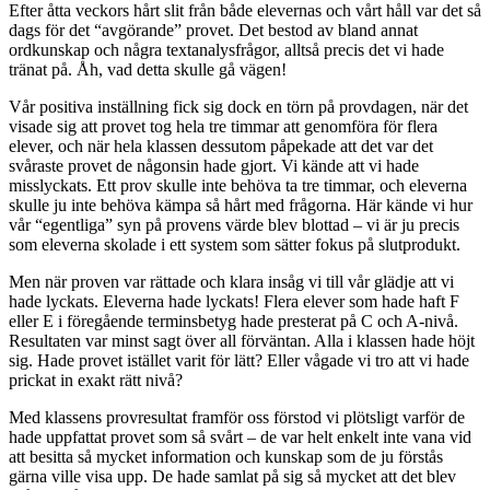
Efter åtta veckors hårt slit från både elevernas och vårt håll var det så
dags för det “avgörande” provet. Det bestod av bland annat
ordkunskap och några textanalysfrågor, alltså precis det vi hade
tränat på. Åh, vad detta skulle gå vägen!
Vår positiva inställning fick sig dock en törn på provdagen, när det
visade sig att provet tog hela tre timmar att genomföra för flera
elever, och när hela klassen dessutom påpekade att det var det
svåraste provet de någonsin hade gjort. Vi kände att vi hade
misslyckats. Ett prov skulle inte behöva ta tre timmar, och eleverna
skulle ju inte behöva kämpa så hårt med frågorna. Här kände vi hur
vår “egentliga” syn på provens värde blev blottad – vi är ju precis
som eleverna skolade i ett system som sätter fokus på slutprodukt.
Men när proven var rättade och klara insåg vi till vår glädje att vi
hade lyckats. Eleverna hade lyckats! Flera elever som hade haft F
eller E i föregående terminsbetyg hade presterat på C och A-nivå.
Resultaten var minst sagt över all förväntan. Alla i klassen hade höjt
sig. Hade provet istället varit för lätt? Eller vågade vi tro att vi hade
prickat in exakt rätt nivå?
Med klassens provresultat framför oss förstod vi plötsligt varför de
hade uppfattat provet som så svårt – de var helt enkelt inte vana vid
att besitta så mycket information och kunskap som de ju förstås
gärna ville visa upp. De hade samlat på sig så mycket att det blev