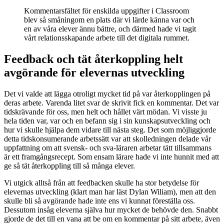
Kommentarsfältet för enskilda uppgifter i Classroom
blev så småningom en plats där vi lärde känna var och
en av våra elever ännu bättre, och därmed hade vi tagit
vårt relationsskapande arbete till det digitala rummet.
Feedback och tät återkoppling helt
avgörande för elevernas utveckling
Det vi valde att lägga otroligt mycket tid på var återkopplingen på
deras arbete. Varenda litet svar de skrivit fick en kommentar. Det var
tidskrävande för oss, men helt och hållet värt mödan. Vi visste ju
hela tiden var, var och en befann sig i sin kunskapsutveckling och
hur vi skulle hjälpa dem vidare till nästa steg. Det som möjliggjorde
detta tidskonsumerande arbetssätt var att skolledningen delade vår
uppfattning om att svensk- och sva-läraren arbetar tätt tillsammans
är ett framgångsrecept. Som ensam lärare hade vi inte hunnit med att
ge så tät återkoppling till så många elever.
Vi utgick alltså från att feedbacken skulle ha stor betydelse för
elevernas utveckling (klart man har läst Dylan Wiliam), men att den
skulle bli så avgörande hade inte ens vi kunnat föreställa oss.
Dessutom insåg eleverna själva hur mycket de behövde den. Snabbt
gjorde de det till en vana att be om en kommentar på sitt arbete, även