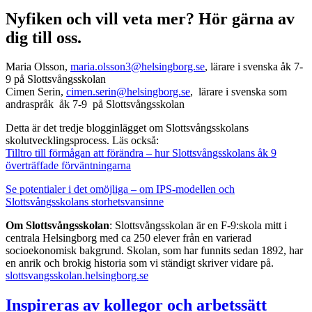
Nyfiken och vill veta mer? Hör gärna av
dig till oss.
Maria Olsson,
maria.olsson3@helsingborg.se
, lärare i svenska åk 7-
9 på Slottsvångsskolan
Cimen Serin,
cimen.serin@helsingborg.se
, lärare i svenska som
andraspråk åk 7-9 på Slottsvångsskolan
Detta är det tredje blogginlägget om Slottsvångsskolans
skolutvecklingsprocess. Läs också:
Tilltro till förmågan att förändra – hur Slottsvångsskolans åk 9
överträffade förväntningarna
Se potentialer i det omöjliga – om IPS-modellen och
Slottsvångsskolans storhetsvansinne
Om Slottsvångsskolan
: Slottsvångsskolan är en F-9:skola mitt i
centrala Helsingborg med ca 250 elever från en varierad
socioekonomisk bakgrund. Skolan, som har funnits sedan 1892, har
en anrik och brokig historia som vi ständigt skriver vidare på.
slottsvangsskolan.helsingborg.se
Inspireras av kollegor och arbetssätt