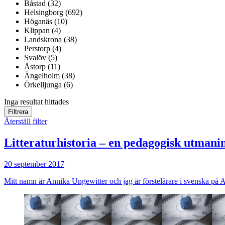
Båstad (32)
Helsingborg (692)
Höganäs (10)
Klippan (4)
Landskrona (38)
Perstorp (4)
Svalöv (5)
Åstorp (11)
Ängelholm (38)
Örkelljunga (6)
Inga resultat hittades
Filtrera
Återställ filter
Litteraturhistoria – en pedagogisk utmani
20 september 2017
Mitt namn är Annika Ungewitter och jag är förstelärare i svenska på