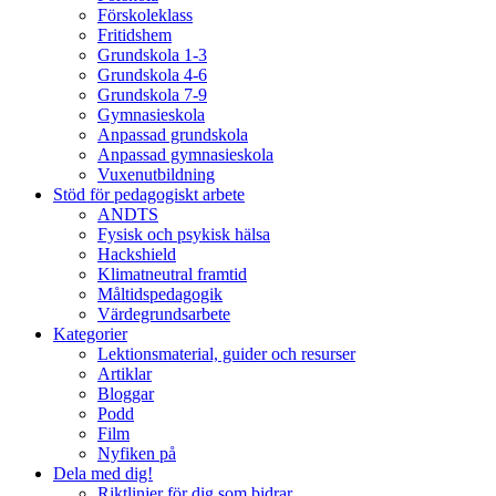
Förskoleklass
Fritidshem
Grundskola 1-3
Grundskola 4-6
Grundskola 7-9
Gymnasieskola
Anpassad grundskola
Anpassad gymnasieskola
Vuxenutbildning
Stöd för pedagogiskt arbete
ANDTS
Fysisk och psykisk hälsa
Hackshield
Klimatneutral framtid
Måltidspedagogik
Värdegrundsarbete
Kategorier
Lektionsmaterial, guider och resurser
Artiklar
Bloggar
Podd
Film
Nyfiken på
Dela med dig!
Riktlinjer för dig som bidrar