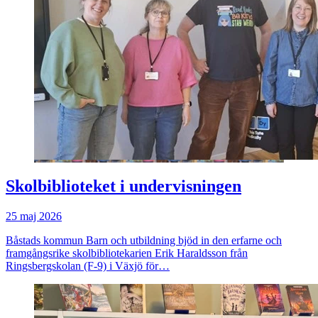
Skolbiblioteket i undervisningen
25 maj 2026
Båstads kommun Barn och utbildning bjöd in den erfarne och
framgångsrike skolbibliotekarien Erik Haraldsson från
Ringsbergskolan (F-9) i Växjö för…