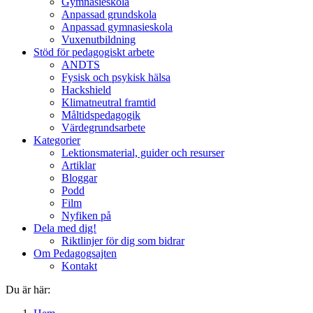
Gymnasieskola
Anpassad grundskola
Anpassad gymnasieskola
Vuxenutbildning
Stöd för pedagogiskt arbete
ANDTS
Fysisk och psykisk hälsa
Hackshield
Klimatneutral framtid
Måltidspedagogik
Värdegrundsarbete
Kategorier
Lektionsmaterial, guider och resurser
Artiklar
Bloggar
Podd
Film
Nyfiken på
Dela med dig!
Riktlinjer för dig som bidrar
Om Pedagogsajten
Kontakt
Du är här: