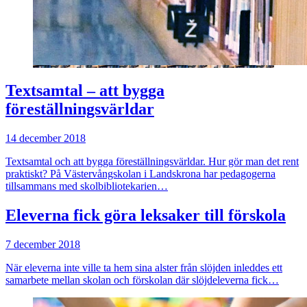
Textsamtal – att bygga
föreställningsvärldar
14 december 2018
Textsamtal och att bygga föreställningsvärldar. Hur gör man det rent
praktiskt? På Västervångskolan i Landskrona har pedagogerna
tillsammans med skolbibliotekarien…
Eleverna fick göra leksaker till förskola
7 december 2018
När eleverna inte ville ta hem sina alster från slöjden inleddes ett
samarbete mellan skolan och förskolan där slöjdeleverna fick…