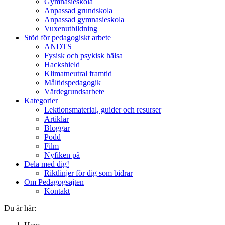
Gymnasieskola
Anpassad grundskola
Anpassad gymnasieskola
Vuxenutbildning
Stöd för pedagogiskt arbete
ANDTS
Fysisk och psykisk hälsa
Hackshield
Klimatneutral framtid
Måltidspedagogik
Värdegrundsarbete
Kategorier
Lektionsmaterial, guider och resurser
Artiklar
Bloggar
Podd
Film
Nyfiken på
Dela med dig!
Riktlinjer för dig som bidrar
Om Pedagogsajten
Kontakt
Du är här: