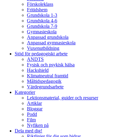
Förskoleklass
Fritidshem
Grundskola 1-3
Grundskola 4-6
Grundskola 7-9
Gymnasieskola
Anpassad grundskola
Anpassad gymnasieskola
Vuxenutbildning
Stöd för pedagogiskt arbete
ANDTS
Fysisk och psykisk hälsa
Hackshield
Klimatneutral framtid
Måltidspedagogik
Värdegrundsarbete
Kategorier
Lektionsmaterial, guider och resurser
Artiklar
Bloggar
Podd
Film
Nyfiken på
Dela med dig!
Riktlinjer för dig som bidrar