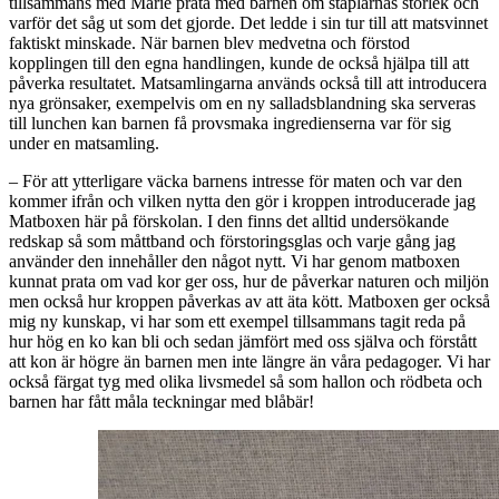
tillsammans med Marie prata med barnen om staplarnas storlek och
varför det såg ut som det gjorde. Det ledde i sin tur till att matsvinnet
faktiskt minskade. När barnen blev medvetna och förstod
kopplingen till den egna handlingen, kunde de också hjälpa till att
påverka resultatet. Matsamlingarna används också till att introducera
nya grönsaker, exempelvis om en ny salladsblandning ska serveras
till lunchen kan barnen få provsmaka ingredienserna var för sig
under en matsamling.
– För att ytterligare väcka barnens intresse för maten och var den
kommer ifrån och vilken nytta den gör i kroppen introducerade jag
Matboxen här på förskolan. I den finns det alltid undersökande
redskap så som måttband och förstoringsglas och varje gång jag
använder den innehåller den något nytt. Vi har genom matboxen
kunnat prata om vad kor ger oss, hur de påverkar naturen och miljön
men också hur kroppen påverkas av att äta kött. Matboxen ger också
mig ny kunskap, vi har som ett exempel tillsammans tagit reda på
hur hög en ko kan bli och sedan jämfört med oss själva och förstått
att kon är högre än barnen men inte längre än våra pedagoger. Vi har
också färgat tyg med olika livsmedel så som hallon och rödbeta och
barnen har fått måla teckningar med blåbär!