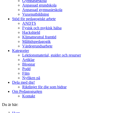
Gymnasieskola
Anpassad grundskola
Anpassad gymnasieskola
Vuxenutbildning
Stöd för pedagogiskt arbete
ANDTS
Fysisk och psykisk hälsa
Hackshield
Klimatneutral framtid
Måltidspedagogik
Värdegrundsarbete
Kategorier
Lektionsmaterial, guider och resurser
Artiklar
Bloggar
Podd
Film
Nyfiken på
Dela med dig!
Riktlinjer för dig som bidrar
Om Pedagogsajten
Kontakt
Du är här: