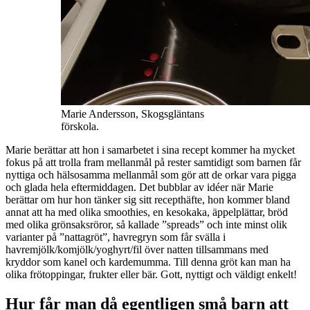
Marie Andersson, Skogsgläntans
förskola.
Marie berättar att hon i samarbetet i sina recept kommer ha mycket
fokus på att trolla fram mellanmål på rester samtidigt som barnen får
nyttiga och hälsosamma mellanmål som gör att de orkar vara pigga
och glada hela eftermiddagen. Det bubblar av idéer när Marie
berättar om hur hon tänker sig sitt recepthäfte, hon kommer bland
annat att ha med olika smoothies, en kesokaka, äppelplättar, bröd
med olika grönsaksröror, så kallade ”spreads” och inte minst olik
varianter på ”nattagröt”, havregryn som får svälla i
havremjölk/komjölk/yoghyrt/fil över natten tillsammans med
kryddor som kanel och kardemumma. Till denna gröt kan man ha
olika frötoppingar, frukter eller bär. Gott, nyttigt och väldigt enkelt!
Hur får man då egentligen små barn att