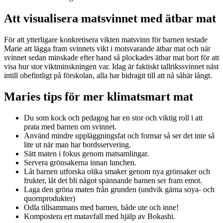
Att visualisera matsvinnet med ätbar mat
För att ytterligare konkretisera vikten matsvinn för barnen testade
Marie att lägga fram svinnets vikt i motsvarande ätbar mat och när
svinnet sedan minskade efter hand så plockades ätbar mat bort för att
visa hur stor viktminskningen var. Idag är faktiskt tallrikssvinnet näst
intill obefintligt på förskolan, alla har bidragit till att nå såhär långt.
Maries tips för mer klimatsmart mat
Du som kock och pedagog har en stor och viktig roll i att
prata med barnen om svinnet.
Använd mindre uppläggningsfat och formar så ser det inte så
lite ut när man har bordsservering.
Sätt maten i fokus genom matsamlingar.
Servera grönsakerna innan lunchen.
Låt barnen utforska olika smaker genom nya grönsaker och
frukter, låt det bli något spännande barnen ser fram emot.
Laga den gröna maten från grunden (undvik gärna soya- och
quornprodukter)
Odla tillsammans med barnen, både ute och inne!
Kompostera ert matavfall med hjälp av Bokashi.