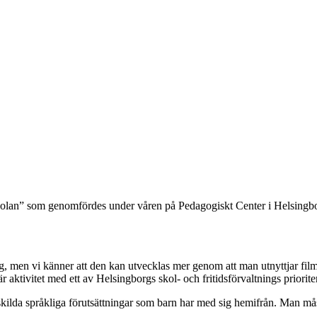
kolan” som genomfördes under våren på Pedagogiskt Center i Helsingbor
g, men vi känner att den kan utvecklas mer genom att man utnyttjar fil
 aktivitet med ett av Helsingborgs skol- och fritidsförvaltnings priori
e skilda språkliga förutsättningar som barn har med sig hemifrån. Man 