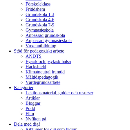
Förskoleklass
Fritidshem
Grundskola 1-3
Grundskola 4-6
Grundskola 7-9
Gymnasieskola
Anpassad grundskola
Anpassad gymnasieskola
Vuxenutbildning
Stöd för pedagogiskt arbete
ANDTS
Fysisk och psykisk hälsa
Hackshield
Klimatneutral framtid
Måltidspedagogik
Värdegrundsarbete
Kategorier
Lektionsmaterial, guider och resurser
Artiklar
Bloggar
Podd
Film
Nyfiken på
Dela med dig!
Riktlinjer för dig som bidrar