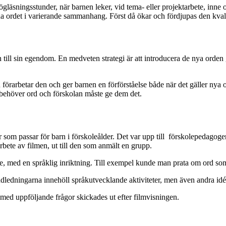
gläsningsstunder, när barnen leker, vid tema- eller projektarbete, inne 
ända ordet i varierande sammanhang. Först då ökar och fördjupas den kva
en till sin egendom. En medveten strategi är att introducera de nya ord
n förarbetar den och ger barnen en förförståelse både när det gäller nya 
n behöver ord och förskolan måste ge dem det.
er som passar för barn i förskoleålder. Det var upp till förskolepedago
bete av filmen, ut till den som anmält en grupp.
, med en språklig inriktning. Till exempel kunde man prata om ord som ä
dledningarna innehöll språkutvecklande aktiviteter, men även andra id
med uppföljande frågor skickades ut efter filmvisningen.