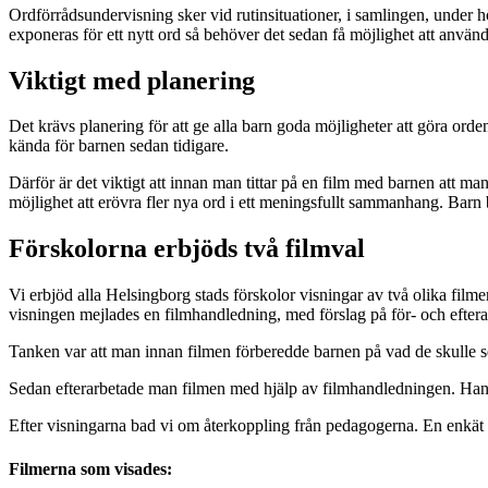
Ordförrådsundervisning sker vid rutinsituationer, i samlingen, under hö
exponeras för ett nytt ord så behöver det sedan få möjlighet att anv
Viktigt med planering
Det krävs planering för att ge alla barn goda möjligheter att göra ord
kända för barnen sedan tidigare.
Därför är det viktigt att innan man tittar på en film med barnen att ma
möjlighet att erövra fler nya ord i ett meningsfullt sammanhang. Bar
Förskolorna erbjöds två filmval
Vi erbjöd alla Helsingborg stads förskolor visningar av två olika film
visningen mejlades en filmhandledning, med förslag på för- och efterar
Tanken var att man innan filmen förberedde barnen på vad de skulle se
Sedan efterarbetade man filmen med hjälp av filmhandledningen. Han
Efter visningarna bad vi om återkoppling från pedagogerna. En enkät 
Filmerna som visades: