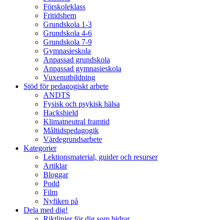
Förskoleklass
Fritidshem
Grundskola 1-3
Grundskola 4-6
Grundskola 7-9
Gymnasieskola
Anpassad grundskola
Anpassad gymnasieskola
Vuxenutbildning
Stöd för pedagogiskt arbete
ANDTS
Fysisk och psykisk hälsa
Hackshield
Klimatneutral framtid
Måltidspedagogik
Värdegrundsarbete
Kategorier
Lektionsmaterial, guider och resurser
Artiklar
Bloggar
Podd
Film
Nyfiken på
Dela med dig!
Riktlinjer för dig som bidrar