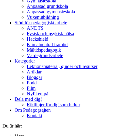
Gymnasieskola
Anpassad grundskola
Anpassad gymnasieskola
Vuxenutbildning
Stöd för pedagogiskt arbete
ANDTS
Fysisk och psykisk hälsa
Hackshield
Klimatneutral framtid
Måltidspedagogik
Värdegrundsarbete
Kategorier
Lektionsmaterial, guider och resurser
Artiklar
Bloggar
Podd
Film
Nyfiken på
Dela med dig!
Riktlinjer för dig som bidrar
Om Pedagogsajten
Kontakt
Du är här: