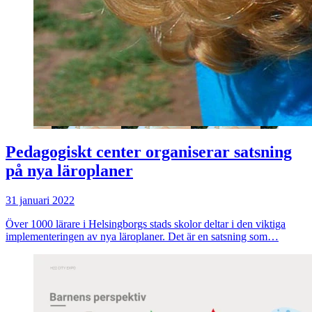
Pedagogiskt center organiserar satsning
på nya läroplaner
31 januari 2022
Över 1000 lärare i Helsingborgs stads skolor deltar i den viktiga
implementeringen av nya läroplaner. Det är en satsning som…