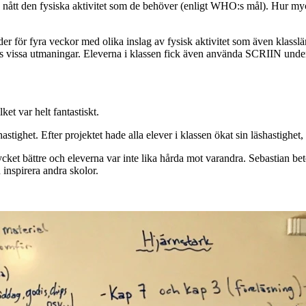
 nått den fysiska aktivitet som de behöver (enligt WHO:s mål). Hur myck
 för fyra veckor med olika inslag av fysisk aktivitet som även klasslär
nns vissa utmaningar. Eleverna i klassen fick även använda SCRIIN unde
lket var helt fantastiskt.
hastighet. Efter projektet hade alla elever i klassen ökat sin läshastighet
ycket bättre och eleverna var inte lika hårda mot varandra. Sebastian bet
 inspirera andra skolor.