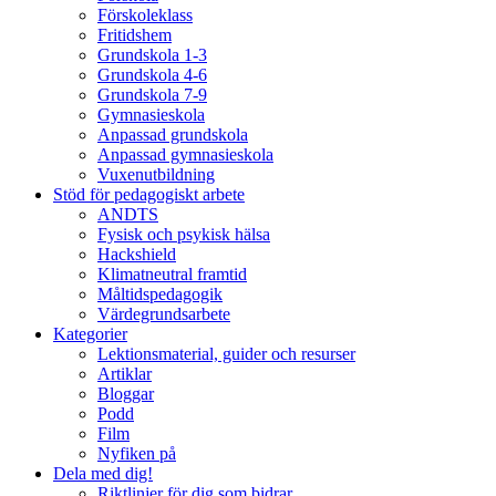
Förskoleklass
Fritidshem
Grundskola 1-3
Grundskola 4-6
Grundskola 7-9
Gymnasieskola
Anpassad grundskola
Anpassad gymnasieskola
Vuxenutbildning
Stöd för pedagogiskt arbete
ANDTS
Fysisk och psykisk hälsa
Hackshield
Klimatneutral framtid
Måltidspedagogik
Värdegrundsarbete
Kategorier
Lektionsmaterial, guider och resurser
Artiklar
Bloggar
Podd
Film
Nyfiken på
Dela med dig!
Riktlinjer för dig som bidrar