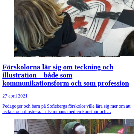
Förskolorna lär sig om teckning och
illustration – både som
kommunikationsform och som profession
27 april 2021
Pedagoger och barn på Sofiebergs förskolor ville lära sig mer om att
teckna och illustrera. Tillsammans med en konstnär och…