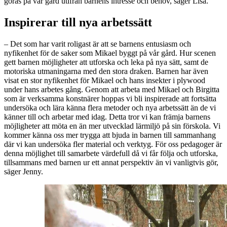
göras på vår gård utifrån barnens intresse och behov, säger Lisa.
Inspirerar till nya arbetssätt
– Det som har varit roligast är att se barnens entusiasm och
nyfikenhet för de saker som Mikael byggt på vår gård. Hur scenen
gett barnen möjligheter att utforska och leka på nya sätt, samt de
motoriska utmaningarna med den stora draken. Barnen har även
visat en stor nyfikenhet för Mikael och hans insekter i plywood
under hans arbetes gång. Genom att arbeta med Mikael och Birgitta
som är verksamma konstnärer hoppas vi bli inspirerade att fortsätta
undersöka och lära känna flera metoder och nya arbetssätt än de vi
känner till och arbetar med idag. Detta tror vi kan främja barnens
möjligheter att möta en än mer utvecklad lärmiljö på sin förskola. Vi
kommer känna oss mer trygga att bjuda in barnen till sammanhang
där vi kan undersöka fler material och verktyg. För oss pedagoger är
denna möjlighet till samarbete värdefull då vi får följa och utforska,
tillsammans med barnen ur ett annat perspektiv än vi vanligtvis gör,
säger Jenny.