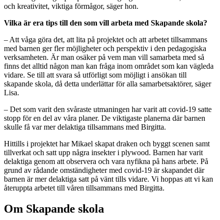
och kreativitet, viktiga förmågor, säger hon.
Vilka är era tips till den som vill arbeta med Skapande skola?
– Att våga göra det, att lita på projektet och att arbetet tillsammans
med barnen ger fler möjligheter och perspektiv i den pedagogiska
verksamheten. Är man osäker på vem man vill samarbeta med så
finns det alltid någon man kan fråga inom området som kan vägleda
vidare. Se till att svara så utförligt som möjligt i ansökan till
skapande skola, då detta underlättar för alla samarbetsaktörer, säger
Lisa.
– Det som varit den svåraste utmaningen har varit att covid-19 satte
stopp för en del av våra planer. De viktigaste planerna där barnen
skulle få var mer delaktiga tillsammans med Birgitta.
Hittills i projektet har Mikael skapat draken och byggt scenen samt
tillverkat och satt upp några insekter i plywood. Barnen har varit
delaktiga genom att observera och vara nyfikna på hans arbete. På
grund av rådande omständigheter med covid-19 är skapandet där
barnen är mer delaktiga satt på vänt tills vidare. Vi hoppas att vi kan
återuppta arbetet till våren tillsammans med Birgitta.
Om Skapande skola