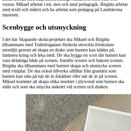
vuxna. Mikael arbetar i trä, sten och med pedagogik. Birgitta arbetar
med textil och måleri och ha arbetat som pedagog på Landskrona
museum.
Scenbygge och utsmyckning
I det här Skapande skola-projektet ska Mikael och Birgitta
tillsammans med Traktörsgatans förskola utveckla förskolans
utemiljö genom att skapa en drake som barnen kan klättra på,
fantisera kring och leka med. De ska bygga en scen där barnen kan
vara delaktiga både på scenen, framför scenen och bakom scenen.
Birgitta ska tillsammans med barnen skapa och utsmycka scenen
med vimplar. De ska också tillverka ullfiltar från grunden som
barnen kan sitta på när de är åskådare eller när de är på scenen.
Mikael kommer att skapa olika insekter i plywood som barnen ska
måla och som ska smycka staketet vid scenen och draken.