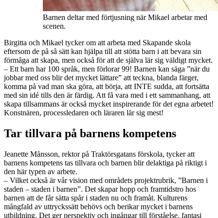
Barnen deltar med förtjusning när Mikael arbetar med
scenen.
Birgitta och Mikael tycker om att arbeta med Skapande skola
eftersom de på så sätt kan hjälpa till att stötta barn i att bevara sin
förmåga att skapa, men också för att de själva lär sig väldigt mycket.
– Ett barn har 100 språk, men förlorar 99! Barnen kan säga ”när du
jobbar med oss blir det mycket lättare” att teckna, blanda färger,
komma på vad man ska göra, att börja, att INTE sudda, att fortsätta
med sin idé tills den är färdig. Att få vara med i ett sammanhang, att
skapa tillsammans är också mycket inspirerande för det egna arbetet!
Konstnären, processledaren och läraren lär sig mest!
Tar tillvara på barnens kompetens
Jeanette Månsson, rektor på Traktörsgatans förskola, tycker att
barnens kompetens tas tillvara och barnen blir delaktiga på riktigt i
den här typen av arbete.
– Vilket också är vår vision med områdets projektrubrik, ”Barnen i
staden – staden i barnen”. Det skapar hopp och framtidstro hos
barnen att de får sätta spår i staden nu och framåt. Kulturens
mångfald av uttryckssätt behövs och berikar mycket i barnens
utbildning. Det ger perspektiv och ingångar till förståelse, fantasi