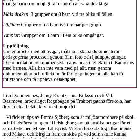
många barn som möjligt får chansen att vara delaktiga.
Måla draken
: 3 grupper om 8 barn vid tre olika tillfällen.
Ullfiltar
: Grupper om 8 barn två timmar per grupp.
Vimplar
: Grupper om 8 barn i flera olika omgångar.
Uppföljning
Under arbetet med att bygga, måla och skapa dokumenterar
pedagogerna processen genom film, foto och ljudupptagningar.
Dokumentationen kommer sedan användas i reflektion tillsammans
med barnen. Alla kan inte vara med på allt, men genom
dokumentation och reflektion är förhoppningen att alla kan få
inflytande och få uppleva delaktighet.
Lisa Dommersnes, Jenny Krantz, Jana Eriksson och Vafa
Qasimova, arbetslaget Regnbågen på Traktörsgatans förskola, har
drivit och arbetat aktivt med projektet.
– Vi fick ett tips av Emma Sjöberg som är miljösamordnare på skol-
och fritidsförvaltningen i Helsingborg om att ansöka pengar för ett
samarbete med Mikael Liljeqvist. Vi som förskola tog tillsammans
med Mikael och Birgitta fram en skiss på vad som skulle kunna