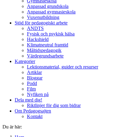
Gymnasieskola
Anpassad grundskola
Anpassad gymnasieskola
Vuxenutbildning
Stöd för pedagogiskt arbete
ANDTS
Fysisk och psykisk hälsa
Hackshield
Klimatneutral framtid
Måltidspedagogik
Värdegrundsarbete
Kategorier
Lektionsmaterial, guider och resurser
Artiklar
Bloggar
Podd
Film
Nyfiken på
Dela med dig!
Riktlinjer för dig som bidrar
Om Pedagogsajten
Kontakt
Du är här: