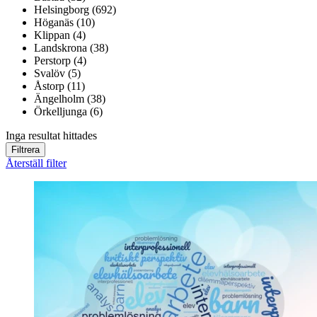
Helsingborg (692)
Höganäs (10)
Klippan (4)
Landskrona (38)
Perstorp (4)
Svalöv (5)
Åstorp (11)
Ängelholm (38)
Örkelljunga (6)
Inga resultat hittades
Filtrera
Återställ filter