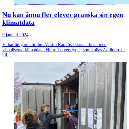
Nu kan ännu fler elever granska sin egen
klimatdata
9 januari 2024
Vi har tidigare hört hur Västra Ramlösa skola arbetat med
visualiserad klimatdata. Nu rullas verktyget, som kallas Antiloop, ut
till…