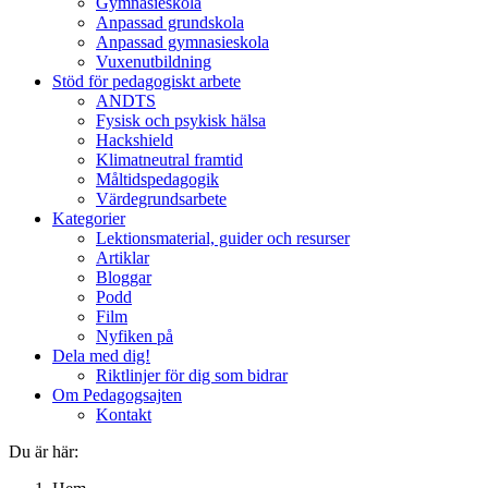
Gymnasieskola
Anpassad grundskola
Anpassad gymnasieskola
Vuxenutbildning
Stöd för pedagogiskt arbete
ANDTS
Fysisk och psykisk hälsa
Hackshield
Klimatneutral framtid
Måltidspedagogik
Värdegrundsarbete
Kategorier
Lektionsmaterial, guider och resurser
Artiklar
Bloggar
Podd
Film
Nyfiken på
Dela med dig!
Riktlinjer för dig som bidrar
Om Pedagogsajten
Kontakt
Du är här: