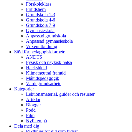
Förskoleklass
Fritidshem
Grundskola 1-3
Grundskola 4-6
Grundskola 7-9
Gymnasieskola
Anpassad grundskola
Anpassad gymnasieskola
Vuxenutbildning
Stöd för pedagogiskt arbete
ANDTS
Fysisk och psykisk hälsa
Hackshield
Klimatneutral framtid
Måltidspedagogik
Värdegrundsarbete
Kategorier
Lektionsmaterial, guider och resurser
Artiklar
Bloggar
Podd
Film
Nyfiken på
Dela med dig!
Riktlinjer för dig som bidrar