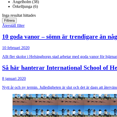
Ängelholm (38)
Örkelljunga (6)
Inga resultat hittades
Filtrera
Återställ filter
10 goda vanor – sömn är trendigare än nå
10 februari 2020
Allt fler skolor i Helsingborgs stad arbetar med goda vanor för hjärna
Så här hanterar International School of He
8 januari 2020
Nytt år och ny termin. Julledigheten är slut och det är dags att återvä