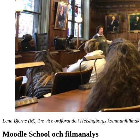
Lena Bjerne (M), 1:e vice ordförande i Helsingborgs kommunfullmäktig
Moodle School och filmanalys