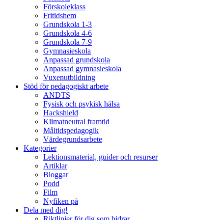
Förskoleklass
Fritidshem
Grundskola 1-3
Grundskola 4-6
Grundskola 7-9
Gymnasieskola
Anpassad grundskola
Anpassad gymnasieskola
Vuxenutbildning
Stöd för pedagogiskt arbete
ANDTS
Fysisk och psykisk hälsa
Hackshield
Klimatneutral framtid
Måltidspedagogik
Värdegrundsarbete
Kategorier
Lektionsmaterial, guider och resurser
Artiklar
Bloggar
Podd
Film
Nyfiken på
Dela med dig!
Riktlinjer för dig som bidrar