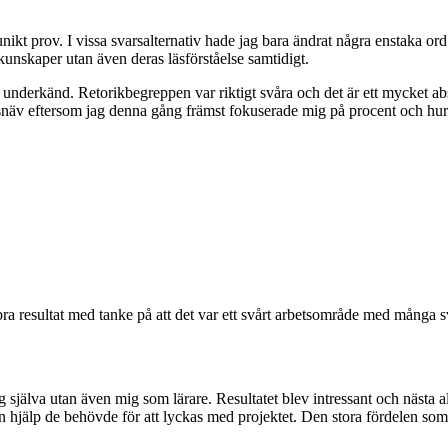
t unikt prov. I vissa svarsalternativ hade jag bara ändrat några enstak
akunskaper utan även deras läsförståelse samtidigt.
 underkänd. Retorikbegreppen var riktigt svåra och det är ett mycket abs
äv eftersom jag denna gång främst fokuserade mig på procent och hur my
ra resultat med tanke på att det var ett svårt arbetsområde med många 
g själva utan även mig som lärare. Resultatet blev intressant och nästa 
en hjälp de behövde för att lyckas med projektet. Den stora fördelen som 