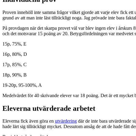
Proven innehöll inte samma frågor vilket gjorde att varje elev fick et
grund av att man inte läst tillräckligt noga. Jag prövade inte bara fakt
På provdagen när det skarpa provet väl var blev ingen elev i årskurs 8
och det motsvarar 15 poäng av 20. Betygsfördelningen var medvetet sn
15p, 75%, E
16p, 80%, D
17p, 85%, C
18p, 90%, B
19-20p, 95-100%, A
Medelvärdet för 40 skrivande elever var 18 poäng. Det är ett mycket b
Eleverna utvärderade arbetet
Eleverna fick även göra en
utvärdering
där de inte bara utvärderade si
hade lärt sig tillräckligt mycket. Dessutom ansåg de att de hade fått d