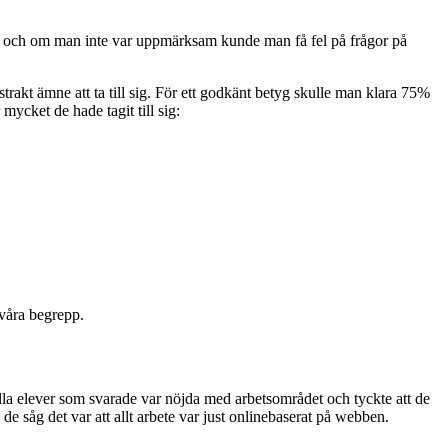
a ord och om man inte var uppmärksam kunde man få fel på frågor på
trakt ämne att ta till sig. För ett godkänt betyg skulle man klara 75%
cket de hade tagit till sig:
svåra begrepp.
alla elever som svarade var nöjda med arbetsområdet och tyckte att de
de såg det var att allt arbete var just onlinebaserat på webben.