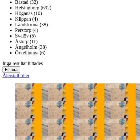
Båstad (32)
Helsingborg (692)
Höganäs (10)
Klippan (4)
Landskrona (38)
Perstorp (4)
Svalöv (5)
Åstorp (11)
Ängelholm (38)
Örkelljunga (6)
Inga resultat hittades
Filtrera
Återställ filter