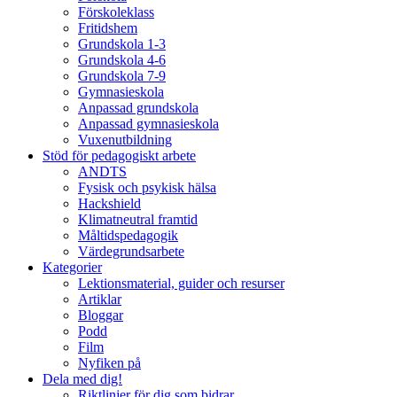
Förskoleklass
Fritidshem
Grundskola 1-3
Grundskola 4-6
Grundskola 7-9
Gymnasieskola
Anpassad grundskola
Anpassad gymnasieskola
Vuxenutbildning
Stöd för pedagogiskt arbete
ANDTS
Fysisk och psykisk hälsa
Hackshield
Klimatneutral framtid
Måltidspedagogik
Värdegrundsarbete
Kategorier
Lektionsmaterial, guider och resurser
Artiklar
Bloggar
Podd
Film
Nyfiken på
Dela med dig!
Riktlinjer för dig som bidrar