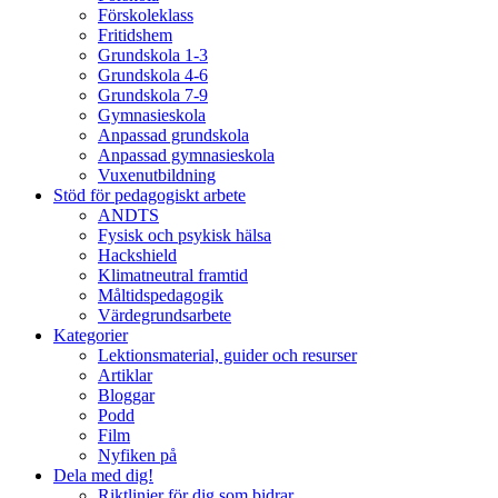
Förskoleklass
Fritidshem
Grundskola 1-3
Grundskola 4-6
Grundskola 7-9
Gymnasieskola
Anpassad grundskola
Anpassad gymnasieskola
Vuxenutbildning
Stöd för pedagogiskt arbete
ANDTS
Fysisk och psykisk hälsa
Hackshield
Klimatneutral framtid
Måltidspedagogik
Värdegrundsarbete
Kategorier
Lektionsmaterial, guider och resurser
Artiklar
Bloggar
Podd
Film
Nyfiken på
Dela med dig!
Riktlinjer för dig som bidrar