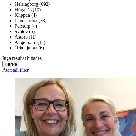
Helsingborg (692)
Höganäs (10)
Klippan (4)
Landskrona (38)
Perstorp (4)
Svalöv (5)
Åstorp (11)
Ängelholm (38)
Örkelljunga (6)
Inga resultat hittades
Filtrera
Återställ filter