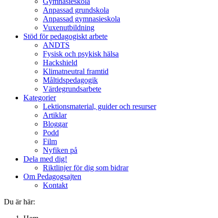
Gymnasieskola
Anpassad grundskola
Anpassad gymnasieskola
Vuxenutbildning
Stöd för pedagogiskt arbete
ANDTS
Fysisk och psykisk hälsa
Hackshield
Klimatneutral framtid
Måltidspedagogik
Värdegrundsarbete
Kategorier
Lektionsmaterial, guider och resurser
Artiklar
Bloggar
Podd
Film
Nyfiken på
Dela med dig!
Riktlinjer för dig som bidrar
Om Pedagogsajten
Kontakt
Du är här: