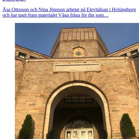
Åsa Ottosson och Nina Jönsson arbetar på Elevhälsan i Helsingborg
och har tagit fram materialet Våga fråga för dig som…