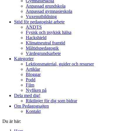
Gymnasieskola
Anpassad grundskola
Anpassad gymnasieskola
Vuxenutbildning
Stöd för pedagogiskt arbete
ANDTS
Fysisk och psykisk hälsa
Hackshield
Klimatneutral framtid
Måltidspedagogik
Värdegrundsarbete
Kategorier
Lektionsmaterial, guider och resurser
Artiklar
Bloggar
Podd
Film
Nyfiken på
Dela med dig!
Riktlinjer för dig som bidrar
Om Pedagogsajten
Kontakt
Du är här: