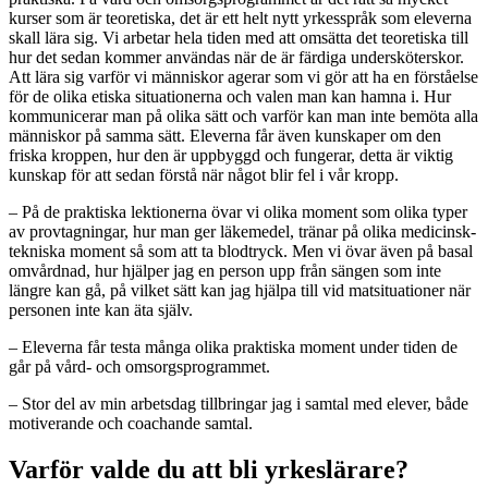
kurser som är teoretiska, det är ett helt nytt yrkesspråk som eleverna
skall lära sig. Vi arbetar hela tiden med att omsätta det teoretiska till
hur det sedan kommer användas när de är färdiga undersköterskor.
Att lära sig varför vi människor agerar som vi gör att ha en förståelse
för de olika etiska situationerna och valen man kan hamna i. Hur
kommunicerar man på olika sätt och varför kan man inte bemöta alla
människor på samma sätt. Eleverna får även kunskaper om den
friska kroppen, hur den är uppbyggd och fungerar, detta är viktig
kunskap för att sedan förstå när något blir fel i vår kropp.
– På de praktiska lektionerna övar vi olika moment som olika typer
av provtagningar, hur man ger läkemedel, tränar på olika medicinsk-
tekniska moment så som att ta blodtryck. Men vi övar även på basal
omvårdnad, hur hjälper jag en person upp från sängen som inte
längre kan gå, på vilket sätt kan jag hjälpa till vid matsituationer när
personen inte kan äta själv.
– Eleverna får testa många olika praktiska moment under tiden de
går på vård- och omsorgsprogrammet.
– Stor del av min arbetsdag tillbringar jag i samtal med elever, både
motiverande och coachande samtal.
Varför valde du att bli yrkeslärare?