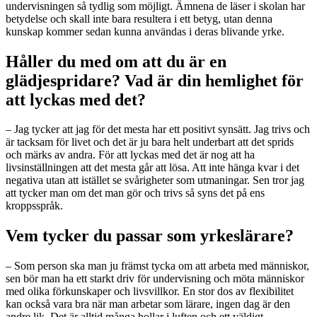
undervisningen så tydlig som möjligt. Ämnena de läser i skolan har
betydelse och skall inte bara resultera i ett betyg, utan denna
kunskap kommer sedan kunna användas i deras blivande yrke.
Håller du med om att du är en
glädjespridare? Vad är din hemlighet för
att lyckas med det?
– Jag tycker att jag för det mesta har ett positivt synsätt. Jag trivs och
är tacksam för livet och det är ju bara helt underbart att det sprids
och märks av andra. För att lyckas med det är nog att ha
livsinställningen att det mesta går att lösa. Att inte hänga kvar i det
negativa utan att istället se svårigheter som utmaningar. Sen tror jag
att tycker man om det man gör och trivs så syns det på ens
kroppsspråk.
Vem tycker du passar som yrkeslärare?
– Som person ska man ju främst tycka om att arbeta med människor,
sen bör man ha ett starkt driv för undervisning och möta människor
med olika förkunskaper och livsvillkor. En stor dos av flexibilitet
kan också vara bra när man arbetar som lärare, ingen dag är den
andre lik. Det är alltid många bollar i luften och ett väldigt