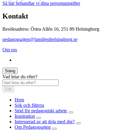
Så här behandlar vi dina personuppgifter
Kontakt
Besöksadress: Östra Allén 16, 251 89 Helsingborg
pedagogsajten@familjenhelsingborg.se
Om oss
Stäng
Vad letar du efter?
Sök
Hem
Sök och filtrera
Stöd för pedagogiskt arbete
Inspiration
Intresserad av att dela med dig?
Om Pedagogsajten