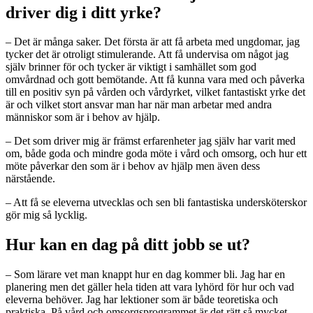
driver dig i ditt yrke?
– Det är många saker. Det första är att få arbeta med ungdomar, jag
tycker det är otroligt stimulerande. Att få undervisa om något jag
själv brinner för och tycker är viktigt i samhället som god
omvårdnad och gott bemötande. Att få kunna vara med och påverka
till en positiv syn på vården och vårdyrket, vilket fantastiskt yrke det
är och vilket stort ansvar man har när man arbetar med andra
människor som är i behov av hjälp.
– Det som driver mig är främst erfarenheter jag själv har varit med
om, både goda och mindre goda möte i vård och omsorg, och hur ett
möte påverkar den som är i behov av hjälp men även dess
närstående.
– Att få se eleverna utvecklas och sen bli fantastiska undersköterskor
gör mig så lycklig.
Hur kan en dag på ditt jobb se ut?
– Som lärare vet man knappt hur en dag kommer bli. Jag har en
planering men det gäller hela tiden att vara lyhörd för hur och vad
eleverna behöver. Jag har lektioner som är både teoretiska och
praktiska. På vård och omsorgsprogrammet är det rätt så mycket