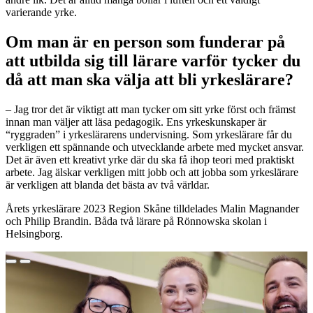
varierande yrke.
Om man är en person som funderar på
att utbilda sig till lärare varför tycker du
då att man ska välja att bli yrkeslärare?
– Jag tror det är viktigt att man tycker om sitt yrke först och främst
innan man väljer att läsa pedagogik. Ens yrkeskunskaper är
“ryggraden” i yrkeslärarens undervisning. Som yrkeslärare får du
verkligen ett spännande och utvecklande arbete med mycket ansvar.
Det är även ett kreativt yrke där du ska få ihop teori med praktiskt
arbete. Jag älskar verkligen mitt jobb och att jobba som yrkeslärare
är verkligen att blanda det bästa av två världar.
Årets yrkeslärare 2023 Region Skåne tilldelades Malin Magnander
och Philip Brandin. Båda två lärare på Rönnowska skolan i
Helsingborg.