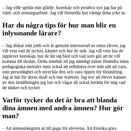
– Jag ville sprida min glädje, kunskap och positiva syn jag har på
vård- och omsorgsarbete. Jag vill förmedla hur viktigt detta yrke är.
Har du några tips för hur man blir en
inlyssnande lärare?
– Jag älskar mitt jobb och är genuint intresserad av mina elever, jag
vill veta vad de tycker, känner och hur de mår. Jag vill veta hur de
upplever kunskap, hur de lär sig bäst och vad som gör att de vill
komma till skolan. Detta innebär att jag ständigt måste förändra mina
pedagogiska metoder men också att reflektera över mitt sätt att vara,
min personlighet och utveckla den och vara öppen för förändring.
Jag är här för deras skull och inte tvärtom. Jag tror att elever känner
av den inställningen jag har och vågar då också berätta för mig vad
de tänker och tycker.
Varför tycker du det är bra att blanda
dina ämnen med andra ämnen? Hur gör
man?
– Att ämnesintegrera är till gagn för eleverna. Att försöka göra