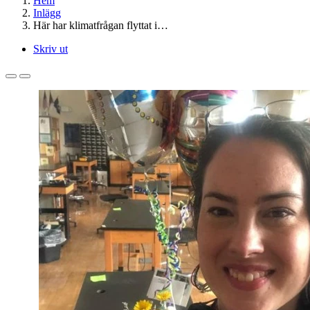
Hem
Inlägg
Här har klimatfrågan flyttat i…
Skriv ut