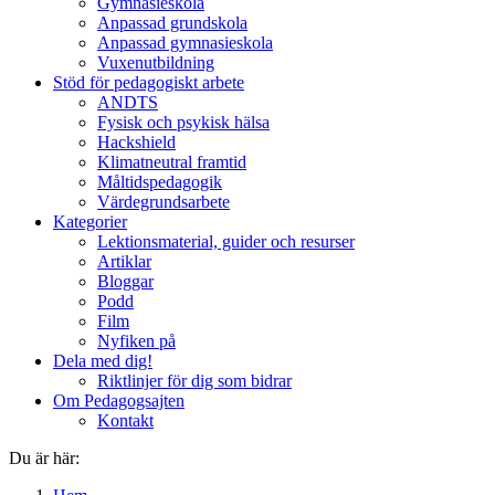
Gymnasieskola
Anpassad grundskola
Anpassad gymnasieskola
Vuxenutbildning
Stöd för pedagogiskt arbete
ANDTS
Fysisk och psykisk hälsa
Hackshield
Klimatneutral framtid
Måltidspedagogik
Värdegrundsarbete
Kategorier
Lektionsmaterial, guider och resurser
Artiklar
Bloggar
Podd
Film
Nyfiken på
Dela med dig!
Riktlinjer för dig som bidrar
Om Pedagogsajten
Kontakt
Du är här: