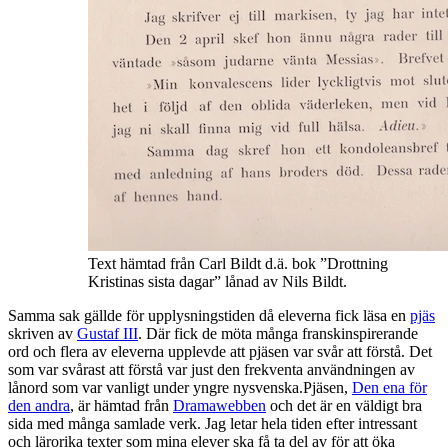
Text hämtad från Carl Bildt d.ä. bok ”Drottning
Kristinas sista dagar” lånad av Nils Bildt.
Samma sak gällde för upplysningstiden då eleverna fick läsa en
pjäs
skriven av
Gustaf III
. Där fick de möta många franskinspirerande
ord och flera av eleverna upplevde att pjäsen var svår att förstå. Det
som var svårast att förstå var just den frekventa användningen av
lånord som var vanligt under yngre nysvenska.Pjäsen,
Den ena för
den andra
, är hämtad från
Dramawebben
och det är en väldigt bra
sida med många samlade verk. Jag letar hela tiden efter intressant
och lärorika texter som mina elever ska få ta del av för att öka