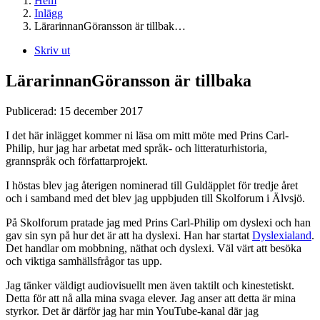
Hem
Inlägg
LärarinnanGöransson är tillbak…
Skriv ut
LärarinnanGöransson är tillbaka
Publicerad:
15 december 2017
I det här inlägget kommer ni läsa om mitt möte med Prins Carl-
Philip, hur jag har arbetat med språk- och litteraturhistoria,
grannspråk och författarprojekt.
I höstas blev jag återigen nominerad till Guldäpplet för tredje året
och i samband med det blev jag uppbjuden till Skolforum i Älvsjö.
På Skolforum pratade jag med Prins Carl-Philip om dyslexi och han
gav sin syn på hur det är att ha dyslexi. Han har startat
Dyslexialand
.
Det handlar om mobbning, näthat och dyslexi. Väl värt att besöka
och viktiga samhällsfrågor tas upp.
Jag tänker väldigt audiovisuellt men även taktilt och kinestetiskt.
Detta för att nå alla mina svaga elever. Jag anser att detta är mina
styrkor. Det är därför jag har min YouTube-kanal där jag