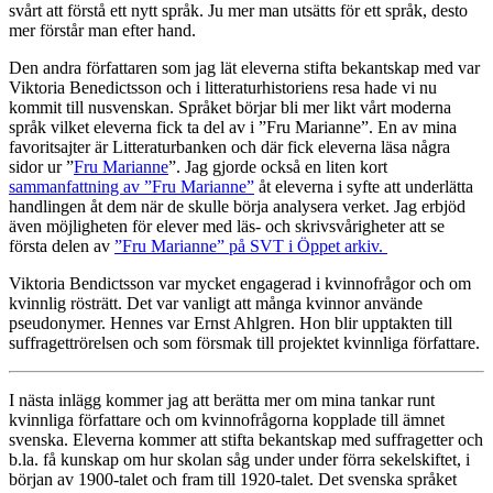
svårt att förstå ett nytt språk. Ju mer man utsätts för ett språk, desto
mer förstår man efter hand.
Den andra författaren som jag lät eleverna stifta bekantskap med var
Viktoria Benedictsson och i litteraturhistoriens resa hade vi nu
kommit till nusvenskan. Språket börjar bli mer likt vårt moderna
språk vilket eleverna fick ta del av i ”Fru Marianne”. En av mina
favoritsajter är Litteraturbanken och där fick eleverna läsa några
sidor ur ”
Fru Marianne
”. Jag gjorde också en liten kort
sammanfattning av ”Fru Marianne”
åt eleverna i syfte att underlätta
handlingen åt dem när de skulle börja analysera verket. Jag erbjöd
även möjligheten för elever med läs- och skrivsvårigheter att se
första delen av
”Fru Marianne” på SVT i Öppet arkiv.
Viktoria Bendictsson var mycket engagerad i kvinnofrågor och om
kvinnlig rösträtt. Det var vanligt att många kvinnor använde
pseudonymer. Hennes var Ernst Ahlgren. Hon blir upptakten till
suffragettrörelsen och som försmak till projektet kvinnliga författare.
I nästa inlägg kommer jag att berätta mer om mina tankar runt
kvinnliga författare och om kvinnofrågorna kopplade till ämnet
svenska. Eleverna kommer att stifta bekantskap med suffragetter och
b.la. få kunskap om hur skolan såg under under förra sekelskiftet, i
början av 1900-talet och fram till 1920-talet. Det svenska språket