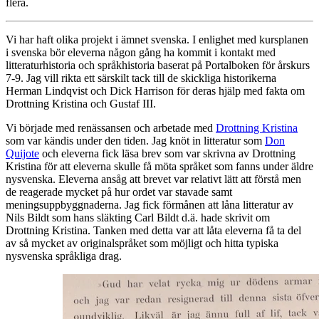
flera.
Vi har haft olika projekt i ämnet svenska. I enlighet med kursplanen
i svenska bör eleverna någon gång ha kommit i kontakt med
litteraturhistoria och språkhistoria baserat på Portalboken för årskurs
7-9. Jag vill rikta ett särskilt tack till de skickliga historikerna
Herman Lindqvist och Dick Harrison för deras hjälp med fakta om
Drottning Kristina och Gustaf III.
Vi började med renässansen och arbetade med
Drottning Kristina
som var kändis under den tiden. Jag knöt in litteratur som
Don
Quijote
och eleverna fick läsa brev som var skrivna av Drottning
Kristina för att eleverna skulle få möta språket som fanns under äldre
nysvenska. Eleverna ansåg att brevet var relativt lätt att förstå men
de reagerade mycket på hur ordet var stavade samt
meningsuppbyggnaderna. Jag fick förmånen att låna litteratur av
Nils Bildt som hans släkting Carl Bildt d.ä. hade skrivit om
Drottning Kristina. Tanken med detta var att låta eleverna få ta del
av så mycket av originalspråket som möjligt och hitta typiska
nysvenska språkliga drag.