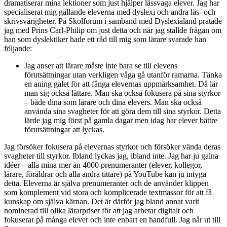
dramatiserar mina lektioner som just hjälper lässvaga elever. Jag har
specialiserat mig gällande eleverna med dyslexi och andra läs- och
skrivsvårigheter. På Skolforum i samband med Dyslexialand pratade
jag med Prins Carl-Philip om just detta och när jag ställde frågan om
han som dyslektiker hade ett råd till mig som lärare svarade han
följande:
Jag anser att lärare måste inte bara se till elevens
förutsättningar utan verkligen våga gå utanför ramarna. Tänka
en aning galet för att fånga elevernas uppmärksamhet. Då lär
man sig också lättare. Man ska också fokusera på sina styrkor
– både dina som lärare och dina elevers. Man ska också
använda sina svagheter för att göra dem till sina styrkor. Detta
lärde jag mig först på gamla dagar men idag har elever bättre
förutsättningar att lyckas.
Jag försöker fokusera på elevernas styrkor och försöker vända deras
svagheter till styrkor. Ibland lyckas jag, ibland inte. Jag har ju galna
idéer – alla mina mer än 4000 prenumeranter (elever, kollegor,
lärare, föräldrar och alla andra tittare) på YouTube kan ju intyga
detta. Eleverna är själva prenumeranter och de använder klippen
som komplement vid stora och komplicerade textmassor för att få
kunskap om själva kärnan. Det är därför jag bland annat varit
nominerad till olika lärarpriser för att jag arbetar digitalt och
fokuserar på många elever och inte enbart en handfull. Jag når ut till