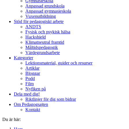
Gymnasieskola
Anpassad grundskola
Anpassad gymnasieskola
Vuxenutbildning
Stöd för pedagogiskt arbete
ANDTS
Fysisk och psykisk hälsa
Hackshield
Klimatneutral framtid
Måltidspedagogik
Värdegrundsarbete
Kategorier
Lektionsmaterial, guider och resurser
Artiklar
Bloggar
Podd
Film
Nyfiken på
Dela med dig!
Riktlinjer för dig som bidrar
Om Pedagogsajten
Kontakt
Du är här: