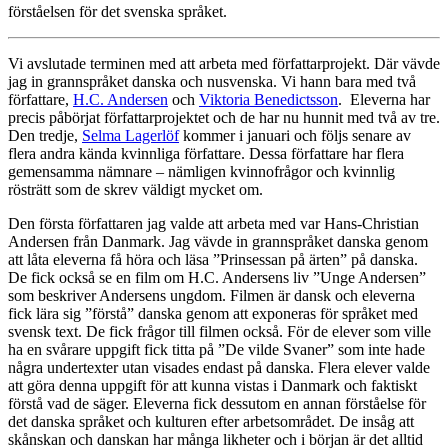
förståelsen för det svenska språket.
Vi avslutade terminen med att arbeta med författarprojekt. Där vävde
jag in grannspråket danska och nusvenska. Vi hann bara med två
författare,
H.C. Andersen
och
Viktoria Benedictsson
. Eleverna har
precis påbörjat författarprojektet och de har nu hunnit med två av tre.
Den tredje,
Selma Lagerlöf
kommer i januari och följs senare av
flera andra kända kvinnliga författare. Dessa författare har flera
gemensamma nämnare – nämligen kvinnofrågor och kvinnlig
rösträtt som de skrev väldigt mycket om.
Den första författaren jag valde att arbeta med var Hans-Christian
Andersen från Danmark. Jag vävde in grannspråket danska genom
att låta eleverna få höra och läsa ”Prinsessan på ärten” på danska.
De fick också se en film om H.C. Andersens liv ”Unge Andersen”
som beskriver Andersens ungdom. Filmen är dansk och eleverna
fick lära sig ”förstå” danska genom att exponeras för språket med
svensk text. De fick frågor till filmen också. För de elever som ville
ha en svårare uppgift fick titta på ”De vilde Svaner” som inte hade
några undertexter utan visades endast på danska. Flera elever valde
att göra denna uppgift för att kunna vistas i Danmark och faktiskt
förstå vad de säger. Eleverna fick dessutom en annan förståelse för
det danska språket och kulturen efter arbetsområdet. De insåg att
skånskan och danskan har många likheter och i början är det alltid