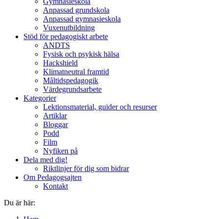
Gymnasieskola
Anpassad grundskola
Anpassad gymnasieskola
Vuxenutbildning
Stöd för pedagogiskt arbete
ANDTS
Fysisk och psykisk hälsa
Hackshield
Klimatneutral framtid
Måltidspedagogik
Värdegrundsarbete
Kategorier
Lektionsmaterial, guider och resurser
Artiklar
Bloggar
Podd
Film
Nyfiken på
Dela med dig!
Riktlinjer för dig som bidrar
Om Pedagogsajten
Kontakt
Du är här: