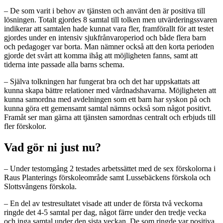
– De som varit i behov av tjänsten och använt den är positiva till
lösningen. Totalt gjordes 8 samtal till tolken men utvärderingssvaren
indikerar att samtalen hade kunnat vara fler, framförallt för att testet
gjordes under en intensiv sjukfrånvaroperiod och både flera barn
och pedagoger var borta. Man nämner också att den korta perioden
gjorde det svårt att komma ihåg att möjligheten fanns, samt att
tiderna inte passade alla barns schema.
– Själva tolkningen har fungerat bra och det har uppskattats att
kunna skapa bättre relationer med vårdnadshavarna. Möjligheten att
kunna samordna med avdelningen som ett barn har syskon på och
kunna göra ett gemensamt samtal nämns också som något positivt.
Framåt ser man gärna att tjänsten samordnas centralt och erbjuds till
fler förskolor.
Vad gör ni just nu?
– Under testomgång 2 testades arbetssättet med de sex förskolorna i
Raus Planterings förskoleområde samt Lussebäckens förskola och
Slottsvångens förskola.
– En del av testresultatet visade att under de första två veckorna
ringde det 4-5 samtal per dag, något färre under den tredje vecka
och inga samtal under den sista veckan. De som ringde var positiva