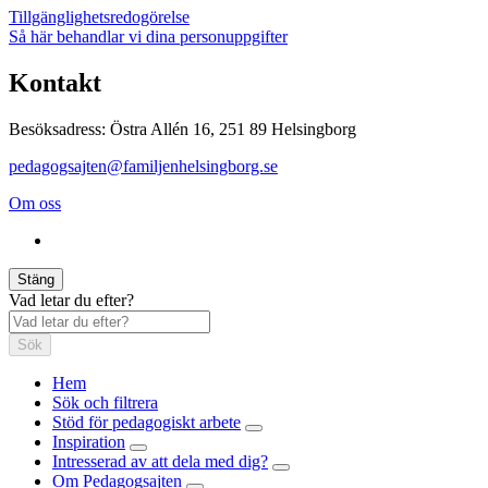
Tillgänglighetsredogörelse
Så här behandlar vi dina personuppgifter
Kontakt
Besöksadress: Östra Allén 16, 251 89 Helsingborg
pedagogsajten@familjenhelsingborg.se
Om oss
Stäng
Vad letar du efter?
Sök
Hem
Sök och filtrera
Stöd för pedagogiskt arbete
Inspiration
Intresserad av att dela med dig?
Om Pedagogsajten