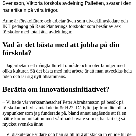
Svensson, Viktoria förskola avdelning Palletten, svarar i den
här artikeln på våra frågor.
Anne är förskollärare och arbetar även som utvecklingsledare och
IKT-pedagog på Raus Planterings förskolor som består av sex
förskolor med totalt åtta avdelningar.
Vad är det bästa med att jobba på din
förskola?
– Jag arbetar i ett mångkulturellt område och möter familjer med
olika kulturer. Så det bästa med mitt arbete är att man utvecklas hela
tiden och lär sig nytt tillsammans.
Berätta om innovationsinitiativet?
– Vi hade vår verksamhetschef Peter Abrahamsson på besök på
förskolan och vi samtalade inför H22. Då lyfte jag fram lite olika
synpunkter som jag funderade på, bland annat angående att få en
bättre kommunikation med vårdnadshavare som ej har lärt sig så
mycket svenska ännu.
– Vi diskuterade vidare och han sa till mig att skicka in en idé till de