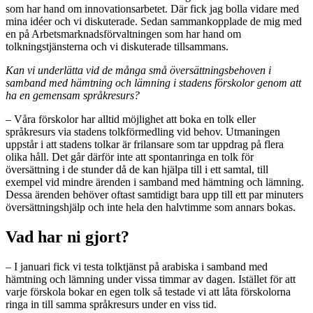
som har hand om innovationsarbetet. Där fick jag bolla vidare med
mina idéer och vi diskuterade. Sedan sammankopplade de mig med
en på Arbetsmarknadsförvaltningen som har hand om
tolkningstjänsterna och vi diskuterade tillsammans.
Kan vi underlätta vid de många små översättningsbehoven i
samband med hämtning och lämning i stadens förskolor genom att
ha en gemensam språkresurs?
– Våra förskolor har alltid möjlighet att boka en tolk eller
språkresurs via stadens tolkförmedling vid behov. Utmaningen
uppstår i att stadens tolkar är frilansare som tar uppdrag på flera
olika håll. Det går därför inte att spontanringa en tolk för
översättning i de stunder då de kan hjälpa till i ett samtal, till
exempel vid mindre ärenden i samband med hämtning och lämning.
Dessa ärenden behöver oftast samtidigt bara upp till ett par minuters
översättningshjälp och inte hela den halvtimme som annars bokas.
Vad har ni gjort?
– I januari fick vi testa tolktjänst på arabiska i samband med
hämtning och lämning under vissa timmar av dagen. Istället för att
varje förskola bokar en egen tolk så testade vi att låta förskolorna
ringa in till samma språkresurs under en viss tid.