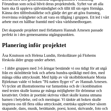
Förundran som också blivit deras projektrubrik. Syftet var att alla
barn ska få uppleva självständighet och tillit till sin egen förmåga.
Känna den tillfredsställelse och glädje det ger att göra framsteg,
övervinna svårigheter och att vara en tillgång i gruppen. Ett led i vårt
arbete mot en hållbar framtid med våra världsmedborgare.
Det skapande projektet med författaren Hannah Arnesen passade
perfekt in i den gemensamma utgångspunkten.
Planering inför projektet
Åsa Knutsson och Helena Lundin, förskollärare på Flohems
förskola äldre grupp under arbetet.
– I äldre gruppen med 3-6 åringar bestämde vi oss tidigt för att utgå
från en skönlitterär bok och arbeta hundra-språkligt med den, med
många olika uttryckssätt. Med hjälp av vår skolbibliotekarie Monia
Björkman valde vi boken ”På natten flyger vi” av Hannah Arnesen.
Vi tyckte att illustrationerna var fantastiska och de i kombination
med texten skulle kunna ge många möjligheter för drömmar och
kreativitet. Orden är poetiskt skrivna vilket skulle kunna utmana
barnen i betydelse, ord och meningar. Vi tänkte att boken skulle
inspirera oss till flera olika uttryckssätt, estetiska upplevelser såsom
skapande, dans, musik, berättande, poesi, konst, skrivande, foto och