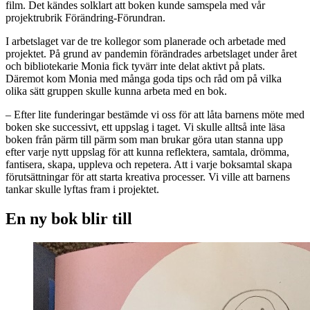
film. Det kändes solklart att boken kunde samspela med vår
projektrubrik Förändring-Förundran.
I arbetslaget var de tre kollegor som planerade och arbetade med
projektet. På grund av pandemin förändrades arbetslaget under året
och bibliotekarie Monia fick tyvärr inte delat aktivt på plats.
Däremot kom Monia med många goda tips och råd om på vilka
olika sätt gruppen skulle kunna arbeta med en bok.
– Efter lite funderingar bestämde vi oss för att låta barnens möte med
boken ske successivt, ett uppslag i taget. Vi skulle alltså inte läsa
boken från pärm till pärm som man brukar göra utan stanna upp
efter varje nytt uppslag för att kunna reflektera, samtala, drömma,
fantisera, skapa, uppleva och repetera. Att i varje boksamtal skapa
förutsättningar för att starta kreativa processer. Vi ville att barnens
tankar skulle lyftas fram i projektet.
En ny bok blir till