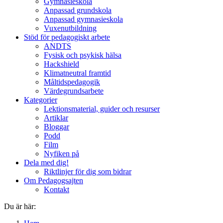
Gymnasieskola
Anpassad grundskola
Anpassad gymnasieskola
Vuxenutbildning
Stöd för pedagogiskt arbete
ANDTS
Fysisk och psykisk hälsa
Hackshield
Klimatneutral framtid
Måltidspedagogik
Värdegrundsarbete
Kategorier
Lektionsmaterial, guider och resurser
Artiklar
Bloggar
Podd
Film
Nyfiken på
Dela med dig!
Riktlinjer för dig som bidrar
Om Pedagogsajten
Kontakt
Du är här: