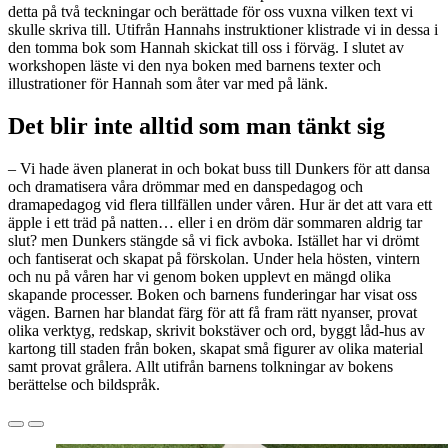
detta på två teckningar och berättade för oss vuxna vilken text vi
skulle skriva till. Utifrån Hannahs instruktioner klistrade vi in dessa i
den tomma bok som Hannah skickat till oss i förväg. I slutet av
workshopen läste vi den nya boken med barnens texter och
illustrationer för Hannah som åter var med på länk.
Det blir inte alltid som man tänkt sig
– Vi hade även planerat in och bokat buss till Dunkers för att dansa
och dramatisera våra drömmar med en danspedagog och
dramapedagog vid flera tillfällen under våren. Hur är det att vara ett
äpple i ett träd på natten… eller i en dröm där sommaren aldrig tar
slut? men Dunkers stängde så vi fick avboka. Istället har vi drömt
och fantiserat och skapat på förskolan. Under hela hösten, vintern
och nu på våren har vi genom boken upplevt en mängd olika
skapande processer. Boken och barnens funderingar har visat oss
vägen. Barnen har blandat färg för att få fram rätt nyanser, provat
olika verktyg, redskap, skrivit bokstäver och ord, byggt låd-hus av
kartong till staden från boken, skapat små figurer av olika material
samt provat grålera. Allt utifrån barnens tolkningar av bokens
berättelse och bildspråk.