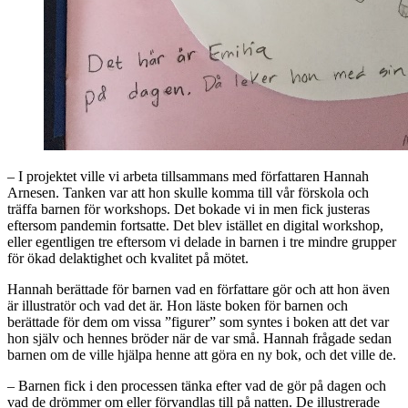
– I projektet ville vi arbeta tillsammans med författaren Hannah
Arnesen. Tanken var att hon skulle komma till vår förskola och
träffa barnen för workshops. Det bokade vi in men fick justeras
eftersom pandemin fortsatte. Det blev istället en digital workshop,
eller egentligen tre eftersom vi delade in barnen i tre mindre grupper
för ökad delaktighet och kvalitet på mötet.
Hannah berättade för barnen vad en författare gör och att hon även
är illustratör och vad det är. Hon läste boken för barnen och
berättade för dem om vissa ”figurer” som syntes i boken att det var
hon själv och hennes bröder när de var små. Hannah frågade sedan
barnen om de ville hjälpa henne att göra en ny bok, och det ville de.
– Barnen fick i den processen tänka efter vad de gör på dagen och
vad de drömmer om eller förvandlas till på natten. De illustrerade