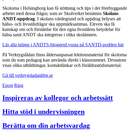
Skolorna i Helsingborg kan få stöttning och tips i det förebyggande
arbetet med dessa frågor, som av Skolverket benämns
Skolans
ANDT-uppdrag
. I skolans värdegrund och uppdrag belyses att
hälso- och livsstilsfrågor ska uppmärksammas. Eleven ska få
kunskap om och förståelse för den egna livsstilens betydelse för
hälsa samt ANDT ska integreras i olika skolämnen.
Läs alla inlägg i ANDTS-bloggen
Lyssna på SANTD-podden här
På Verktygslådan finns åldersanpassat lektionsmaterial för skolorna
som du som pedagog kan använda direkt i klassrummet. Dessutom
visas olika utbildningar, kontaktlänkar och föräldrastödsmaterial.
Gå till verktygsladanhbg.se
Epost
Ring
Inspireras av kollegor och arbetssätt
Hitta stöd i undervisningen
Berätta om din arbetsvardag