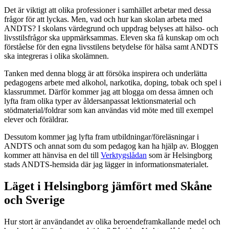
Det är viktigt att olika professioner i samhället arbetar med dessa
frågor för att lyckas. Men, vad och hur kan skolan arbeta med
ANDTS? I skolans värdegrund och uppdrag belyses att hälso- och
livsstilsfrågor ska uppmärksammas. Eleven ska få kunskap om och
förståelse för den egna livsstilens betydelse för hälsa samt ANDTS
ska integreras i olika skolämnen.
Tanken med denna blogg är att försöka inspirera och underlätta
pedagogens arbete med alkohol, narkotika, doping, tobak och spel i
klassrummet. Därför kommer jag att blogga om dessa ämnen och
lyfta fram olika typer av åldersanpassat lektionsmaterial och
stödmaterial/foldrar som kan användas vid möte med till exempel
elever och föräldrar.
Dessutom kommer jag lyfta fram utbildningar/föreläsningar i
ANDTS och annat som du som pedagog kan ha hjälp av. Bloggen
kommer att hänvisa en del till
Verktygslådan
som är Helsingborg
stads ANDTS-hemsida där jag lägger in informationsmaterialet.
Läget i Helsingborg jämfört med Skåne
och Sverige
Hur stort är användandet av olika beroendeframkallande medel och