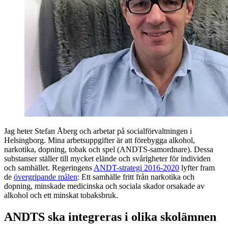
Jag heter Stefan Åberg och arbetar på socialförvaltningen i
Helsingborg. Mina arbetsuppgifter är att förebygga alkohol,
narkotika, dopning, tobak och spel (ANDTS-samordnare). Dessa
substanser ställer till mycket elände och svårigheter för individen
och samhället. Regeringens
ANDT-strategi 2016-2020
lyfter fram
de
övergripande målen
: Ett samhälle fritt från narkotika och
dopning, minskade medicinska och sociala skador orsakade av
alkohol och ett minskat tobaksbruk.
ANDTS ska integreras i olika skolämnen