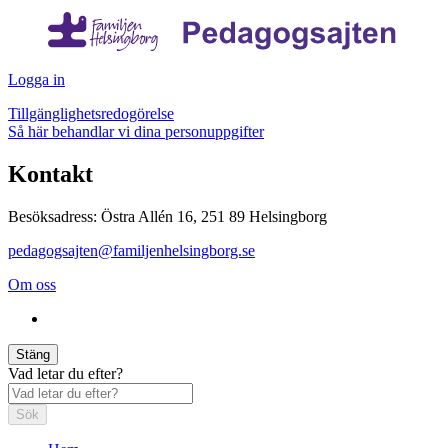
Logga in
Tillgänglighetsredogörelse
Så här behandlar vi dina personuppgifter
Kontakt
Besöksadress: Östra Allén 16, 251 89 Helsingborg
pedagogsajten@familjenhelsingborg.se
Om oss
Stäng
Vad letar du efter?
Sök