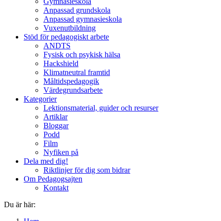
Gymnasieskola
Anpassad grundskola
Anpassad gymnasieskola
Vuxenutbildning
Stöd för pedagogiskt arbete
ANDTS
Fysisk och psykisk hälsa
Hackshield
Klimatneutral framtid
Måltidspedagogik
Värdegrundsarbete
Kategorier
Lektionsmaterial, guider och resurser
Artiklar
Bloggar
Podd
Film
Nyfiken på
Dela med dig!
Riktlinjer för dig som bidrar
Om Pedagogsajten
Kontakt
Du är här: