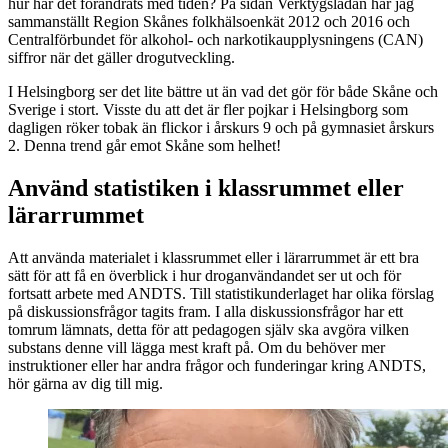
hur har det förändrats med tiden? På sidan Verktygslådan har jag
sammanställt Region Skånes folkhälsoenkät 2012 och 2016 och
Centralförbundet för alkohol- och narkotikaupplysningens (CAN)
siffror när det gäller drogutveckling.
I Helsingborg ser det lite bättre ut än vad det gör för både Skåne och
Sverige i stort. Visste du att det är fler pojkar i Helsingborg som
dagligen röker tobak än flickor i årskurs 9 och på gymnasiet årskurs
2. Denna trend går emot Skåne som helhet!
Använd statistiken i klassrummet eller
lärarrummet
Att använda materialet i klassrummet eller i lärarrummet är ett bra
sätt för att få en överblick i hur droganvändandet ser ut och för
fortsatt arbete med ANDTS. Till statistikunderlaget har olika förslag
på diskussionsfrågor tagits fram. I alla diskussionsfrågor har ett
tomrum lämnats, detta för att pedagogen själv ska avgöra vilken
substans denne vill lägga mest kraft på. Om du behöver mer
instruktioner eller har andra frågor och funderingar kring ANDTS,
hör gärna av dig till mig.