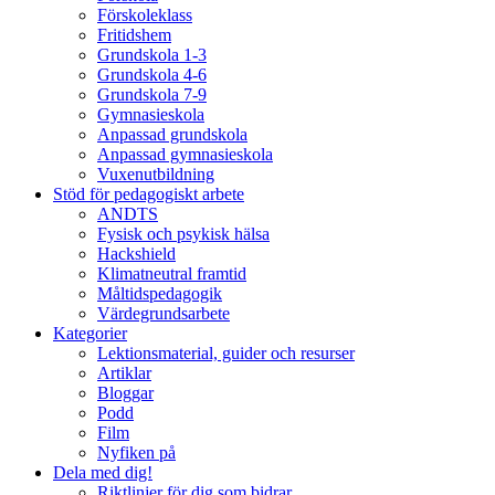
Förskoleklass
Fritidshem
Grundskola 1-3
Grundskola 4-6
Grundskola 7-9
Gymnasieskola
Anpassad grundskola
Anpassad gymnasieskola
Vuxenutbildning
Stöd för pedagogiskt arbete
ANDTS
Fysisk och psykisk hälsa
Hackshield
Klimatneutral framtid
Måltidspedagogik
Värdegrundsarbete
Kategorier
Lektionsmaterial, guider och resurser
Artiklar
Bloggar
Podd
Film
Nyfiken på
Dela med dig!
Riktlinjer för dig som bidrar