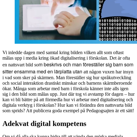
Vi inledde dagen med samtal kring bilden vilken allt som oftast
målas upp i media kring ökad digitalisering i förskolan. Det är ofta
m beskrivs och man föreställer sig barn som
en nattsvart bild so
sitter ensamma med en lärplatta utan
att någon vuxen har insyn
i vad som sker på skärmen. Man föreställer sig hur språkutveckling
och social interaktion drastiskt minskar och barnens skärmberoende
ökar. Många som arbetar med barn i förskola känner inte alls igen
sig i den bild som målas upp. Just där tog vi avstamp för dagen – hur
kan vi bli bättre på att förmedla hur vi arbetar med digitalisering och
digitala verktyg i förskolan? Hur kan vi förändra den nattsvarta bild
som sprids? Att publicera goda exempel på Pedagogsajten är ett sätt!
Adekvat digital kompetens
Om vi då alla ska kunna bidra till att vända den mörka mediala