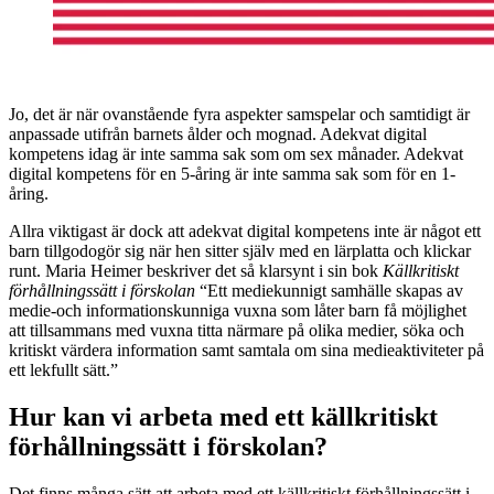
Jo, det är när ovanstående fyra aspekter samspelar och samtidigt är
anpassade utifrån barnets ålder och mognad. Adekvat digital
kompetens idag är inte samma sak som om sex månader. Adekvat
digital kompetens för en 5-åring är inte samma sak som för en 1-
åring.
Allra viktigast är dock att adekvat digital kompetens inte är något ett
barn tillgodogör sig när hen sitter själv med en lärplatta och klickar
runt. Maria Heimer beskriver det så klarsynt i sin bok
Källkritiskt
förhållningssätt i förskolan
“Ett mediekunnigt samhälle skapas av
medie-och informationskunniga vuxna som låter barn få möjlighet
att tillsammans med vuxna titta närmare på olika medier, söka och
kritiskt värdera information samt samtala om sina medieaktiviteter på
ett lekfullt sätt.”
Hur kan vi arbeta med ett källkritiskt
förhållningssätt i förskolan?
Det finns många sätt att arbeta med ett källkritiskt förhållningssätt i