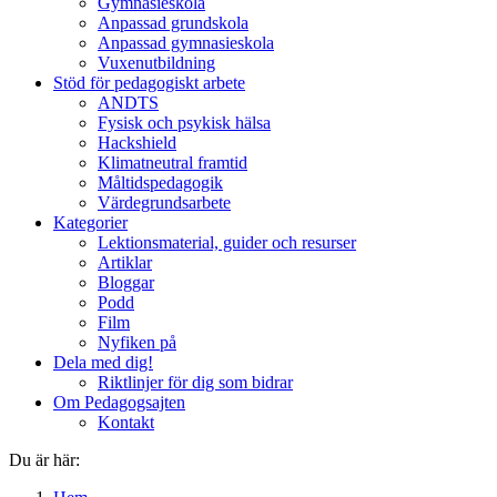
Gymnasieskola
Anpassad grundskola
Anpassad gymnasieskola
Vuxenutbildning
Stöd för pedagogiskt arbete
ANDTS
Fysisk och psykisk hälsa
Hackshield
Klimatneutral framtid
Måltidspedagogik
Värdegrundsarbete
Kategorier
Lektionsmaterial, guider och resurser
Artiklar
Bloggar
Podd
Film
Nyfiken på
Dela med dig!
Riktlinjer för dig som bidrar
Om Pedagogsajten
Kontakt
Du är här: