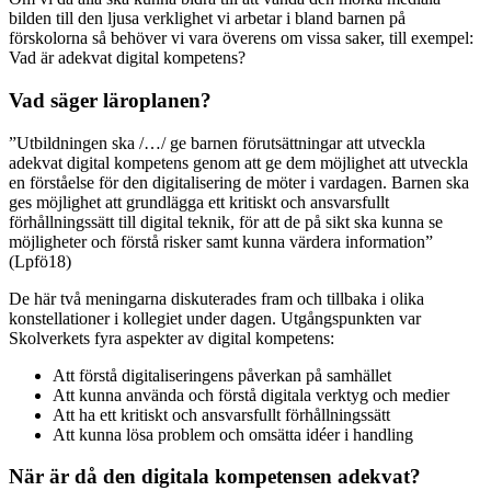
bilden till den ljusa verklighet vi arbetar i bland barnen på
förskolorna så behöver vi vara överens om vissa saker, till exempel:
Vad är adekvat digital kompetens?
Vad säger läroplanen?
”
Utbildningen ska /…/ ge barnen förutsättningar att utveckla
adekvat digital kompetens genom att ge dem möjlighet att utveckla
en förståelse för den digitalisering de möter i vardagen.
Barnen ska
ges möjlighet att grundlägga ett kritiskt och ansvarsfullt
förhållningssätt till digital teknik, för att de på sikt ska kunna se
möjligheter och förstå risker samt kunna värdera information”
(Lpfö18)
De här två meningarna diskuterades fram och tillbaka i olika
konstellationer i kollegiet under dagen. Utgångspunkten var
Skolverkets fyra aspekter av digital kompetens:
Att förstå digitaliseringens påverkan på samhället
Att kunna använda och förstå digitala verktyg och medier
Att ha ett kritiskt och ansvarsfullt förhållningssätt
Att kunna lösa problem och omsätta idéer i handling
När är då den digitala kompetensen adekvat?