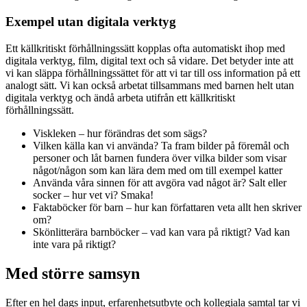
Exempel utan digitala verktyg
Ett källkritiskt förhållningssätt kopplas ofta automatiskt ihop med
digitala verktyg, film, digital text och så vidare. Det betyder inte att
vi kan släppa förhållningssättet för att vi tar till oss information på ett
analogt sätt. Vi kan också arbetat tillsammans med barnen helt utan
digitala verktyg och ändå arbeta utifrån ett källkritiskt
förhållningssätt.
Viskleken – hur förändras det som sägs?
Vilken källa kan vi använda? Ta fram bilder på föremål och
personer och låt barnen fundera över vilka bilder som visar
något/någon som kan lära dem med om till exempel katter
Använda våra sinnen för att avgöra vad något är? Salt eller
socker – hur vet vi? Smaka!
Faktaböcker för barn – hur kan författaren veta allt hen skriver
om?
Skönlitterära barnböcker – vad kan vara på riktigt? Vad kan
inte vara på riktigt?
Med större samsyn
Efter en hel dags input, erfarenhetsutbyte och kollegiala samtal tar vi