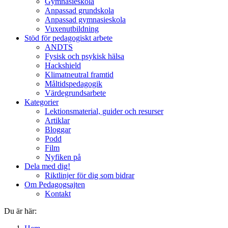
Gymnasieskola
Anpassad grundskola
Anpassad gymnasieskola
Vuxenutbildning
Stöd för pedagogiskt arbete
ANDTS
Fysisk och psykisk hälsa
Hackshield
Klimatneutral framtid
Måltidspedagogik
Värdegrundsarbete
Kategorier
Lektionsmaterial, guider och resurser
Artiklar
Bloggar
Podd
Film
Nyfiken på
Dela med dig!
Riktlinjer för dig som bidrar
Om Pedagogsajten
Kontakt
Du är här: