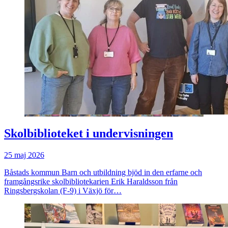
Skolbiblioteket i undervisningen
25 maj 2026
Båstads kommun Barn och utbildning bjöd in den erfarne och
framgångsrike skolbibliotekarien Erik Haraldsson från
Ringsbergskolan (F-9) i Växjö för…