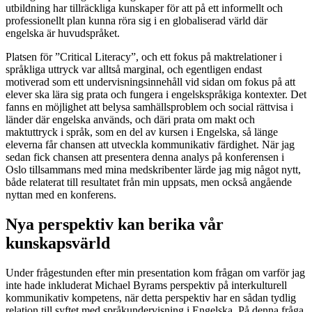
utbildning har tillräckliga kunskaper för att på ett informellt och
professionellt plan kunna röra sig i en globaliserad värld där
engelska är huvudspråket.
Platsen för ”Critical Literacy”, och ett fokus på maktrelationer i
språkliga uttryck var alltså marginal, och egentligen endast
motiverad som ett undervisningsinnehåll vid sidan om fokus på att
elever ska lära sig prata och fungera i engelskspråkiga kontexter. Det
fanns en möjlighet att belysa samhällsproblem och social rättvisa i
länder där engelska används, och däri prata om makt och
maktuttryck i språk, som en del av kursen i Engelska, så länge
eleverna får chansen att utveckla kommunikativ färdighet. När jag
sedan fick chansen att presentera denna analys på konferensen i
Oslo tillsammans med mina medskribenter lärde jag mig något nytt,
både relaterat till resultatet från min uppsats, men också angående
nyttan med en konferens.
Nya perspektiv kan berika vår
kunskapsvärld
Under frågestunden efter min presentation kom frågan om varför jag
inte hade inkluderat Michael Byrams perspektiv på interkulturell
kommunikativ kompetens, när detta perspektiv har en sådan tydlig
relation till syftet med språkundervisning i Engelska. På denna fråga