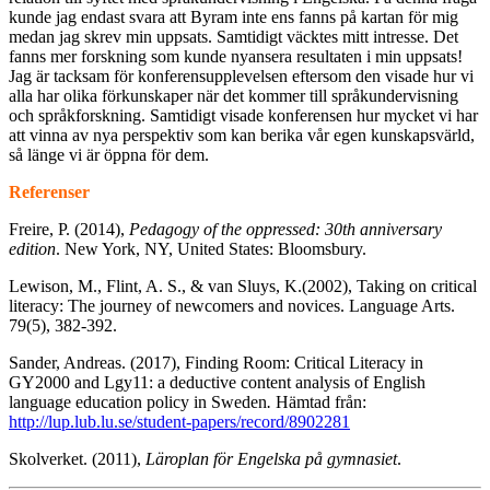
kunde jag endast svara att Byram inte ens fanns på kartan för mig
medan jag skrev min uppsats. Samtidigt väcktes mitt intresse. Det
fanns mer forskning som kunde nyansera resultaten i min uppsats!
Jag är tacksam för konferensupplevelsen eftersom den visade hur vi
alla har olika förkunskaper när det kommer till språkundervisning
och språkforskning. Samtidigt visade konferensen hur mycket vi har
att vinna av nya perspektiv som kan berika vår egen kunskapsvärld,
så länge vi är öppna för dem.
Referenser
Freire, P. (2014),
Pedagogy of the oppressed: 30th anniversary
edition
. New York, NY, United States: Bloomsbury.
Lewison, M., Flint, A. S., & van Sluys, K.(2002), Taking on critical
literacy: The journey of newcomers and novices. Language Arts.
79(5), 382-392.
Sander, Andreas. (2017), Finding Room: Critical Literacy in
GY2000 and Lgy11: a deductive content analysis of English
language education policy in Sweden
.
Hämtad från:
http://lup.lub.lu.se/student-papers/record/8902281
Skolverket. (2011),
Läroplan för Engelska på gymnasiet
.