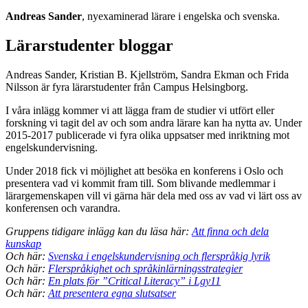
Andreas Sander
, nyexaminerad lärare i engelska och svenska.
Lärarstudenter bloggar
Andreas Sander, Kristian B. Kjellström, Sandra Ekman och Frida
Nilsson är fyra lärarstudenter från Campus Helsingborg.
I våra inlägg kommer vi att lägga fram de studier vi utfört eller
forskning vi tagit del av och som andra lärare kan ha nytta av. Under
2015-2017 publicerade vi fyra olika uppsatser med inriktning mot
engelskundervisning.
Under 2018 fick vi möjlighet att besöka en konferens i Oslo och
presentera vad vi kommit fram till. Som blivande medlemmar i
lärargemenskapen vill vi gärna här dela med oss av vad vi lärt oss av
konferensen och varandra.
Gruppens tidigare inlägg kan du läsa här:
Att finna och dela
kunskap
Och här:
Svenska i engelskundervisning och flerspråkig lyrik
Och här:
Flerspråkighet och språkinlärningsstrategier
Och här:
En plats för ”Critical Literacy” i Lgy11
Och här:
Att presentera egna slutsatser