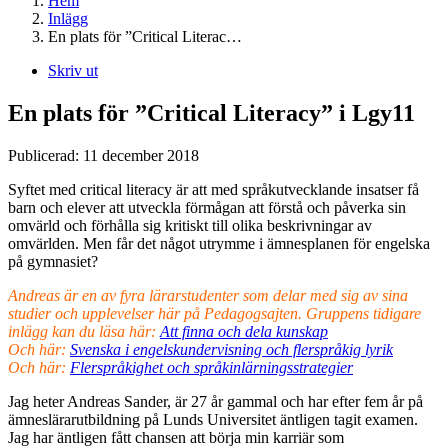
Hem
Inlägg
En plats för ”Critical Literac…
Skriv ut
En plats för ”Critical Literacy” i Lgy11
Publicerad:
11 december 2018
Syftet med critical literacy är att med språkutvecklande insatser få
barn och elever att utveckla förmågan att förstå och påverka sin
omvärld och förhålla sig kritiskt till olika beskrivningar av
omvärlden. Men får det något utrymme i ämnesplanen för engelska
på gymnasiet?
Andreas är en av fyra lärarstudenter som
delar med sig av sina
studier och upplevelser här på Pedagogsajten. Gruppens tidigare
inlägg kan du läsa här:
Att finna och dela kunskap
Och här:
Svenska i engelskundervisning och flerspråkig lyrik
Och här:
Flerspråkighet och språkinlärningsstrategier
Jag heter Andreas Sander, är 27 år gammal och har efter fem år på
ämneslärarutbildning på Lunds Universitet äntligen tagit examen.
Jag har äntligen fått chansen att börja min karriär som