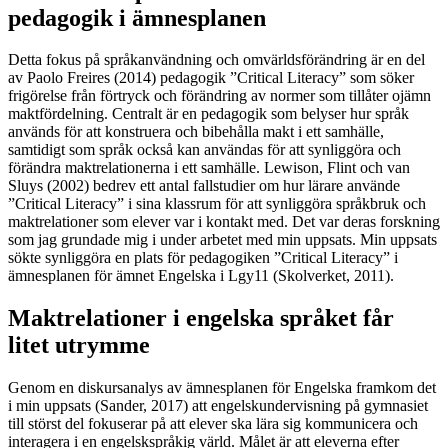
pedagogik i ämnesplanen
Detta fokus på språkanvändning och omvärldsförändring är en del
av Paolo Freires (2014) pedagogik ”Critical Literacy” som söker
frigörelse från förtryck och förändring av normer som tillåter ojämn
maktfördelning. Centralt är en pedagogik som belyser hur språk
används för att konstruera och bibehålla makt i ett samhälle,
samtidigt som språk också kan användas för att synliggöra och
förändra maktrelationerna i ett samhälle. Lewison, Flint och van
Sluys (2002) bedrev ett antal fallstudier om hur lärare använde
”Critical Literacy” i sina klassrum för att synliggöra språkbruk och
maktrelationer som elever var i kontakt med. Det var deras forskning
som jag grundade mig i under arbetet med min uppsats. Min uppsats
sökte synliggöra en plats för pedagogiken ”Critical Literacy” i
ämnesplanen för ämnet Engelska i Lgy11 (Skolverket, 2011).
Maktrelationer i engelska språket får
litet utrymme
Genom en diskursanalys av ämnesplanen för Engelska framkom det
i min uppsats (Sander, 2017) att engelskundervisning på gymnasiet
till störst del fokuserar på att elever ska lära sig kommunicera och
interagera i en engelskspråkig värld. Målet är att eleverna efter