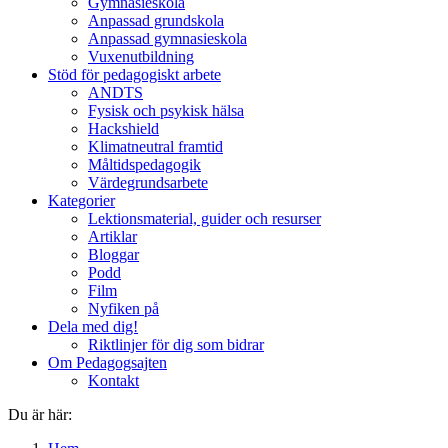
Gymnasieskola
Anpassad grundskola
Anpassad gymnasieskola
Vuxenutbildning
Stöd för pedagogiskt arbete
ANDTS
Fysisk och psykisk hälsa
Hackshield
Klimatneutral framtid
Måltidspedagogik
Värdegrundsarbete
Kategorier
Lektionsmaterial, guider och resurser
Artiklar
Bloggar
Podd
Film
Nyfiken på
Dela med dig!
Riktlinjer för dig som bidrar
Om Pedagogsajten
Kontakt
Du är här: